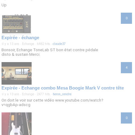
Up
0
Expirée - échange
il y a 13 ans
·
Echange
·
6482 hits
·
claude37
Bonsoir, Echange ToneLab ST bon état contre pédale
disto & sustain Merci.
4
Expirée - Echange combo Mesa Boogie Mark V contre tête
il y a 13 ans
·
Echange
·
2477 hits
·
heron_cendre
On doit le voir sur cette vidéo www.youtube.com/watch?
v=qgbAp-adscg
0