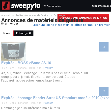
Slappyto Basse
237 connectés
>
>
Accueil
Petites Annonces de Matos
Echange
DÉPOSER UNE ANNONCE DE MATOS
Annonces de matériels de guitare
54
annonces
Créer une alerte et recevoir les offres par mail en premier
Filtres
Echange ✖
3
Expirée - BOSS eBand JS-10
il y a 9 ans
·
Echange
·
10588 hits
·
FreeBird
Ah, oui, mince : échange. Je n'avais pas vu cela. Désolé. Du
coup, pour si jamais il revient : contre quoi, état de
l'appareil, accessoires, emballage éven...
2
il y a 10 ans
·
Echange
·
4780 hits
·
Hoobass
Dommage je suis intéressé mais à Paris