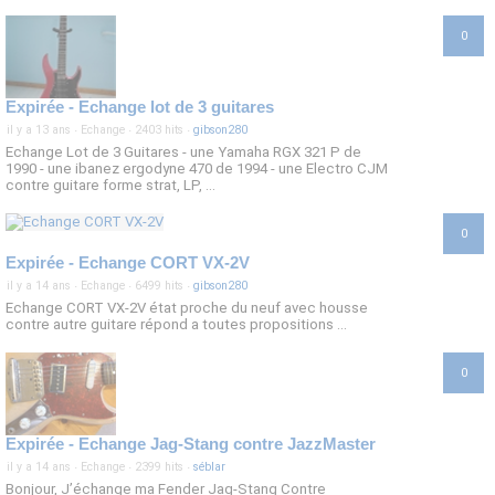
0
Expirée - Echange lot de 3 guitares
il y a 13 ans
·
Echange
·
2403 hits
·
gibson280
Echange Lot de 3 Guitares - une Yamaha RGX 321 P de
1990 - une ibanez ergodyne 470 de 1994 - une Electro CJM
contre guitare forme strat, LP, ...
0
Expirée - Echange CORT VX-2V
il y a 14 ans
·
Echange
·
6499 hits
·
gibson280
Echange CORT VX-2V état proche du neuf avec housse
contre autre guitare répond a toutes propositions ...
0
Expirée - Echange Jag-Stang contre JazzMaster
il y a 14 ans
·
Echange
·
2399 hits
·
séblar
Bonjour, J’échange ma Fender Jag-Stang Contre