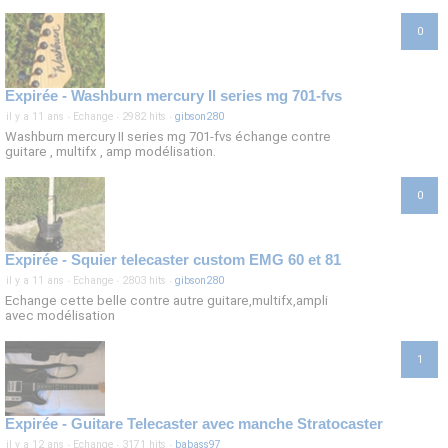
0
Expirée - Washburn mercury II series mg 701-fvs
il y a 11 ans
·
Echange
·
2982 hits
·
gibson280
Washburn mercury II series mg 701-fvs échange contre
guitare , multifx , amp modélisation.
0
Expirée - Squier telecaster custom EMG 60 et 81
il y a 11 ans
·
Echange
·
2803 hits
·
gibson280
Echange cette belle contre autre guitare,multifx,ampli
avec modélisation
1
Expirée - Guitare Telecaster avec manche Stratocaster
il y a 12 ans
·
Echange
·
3171 hits
·
babass97