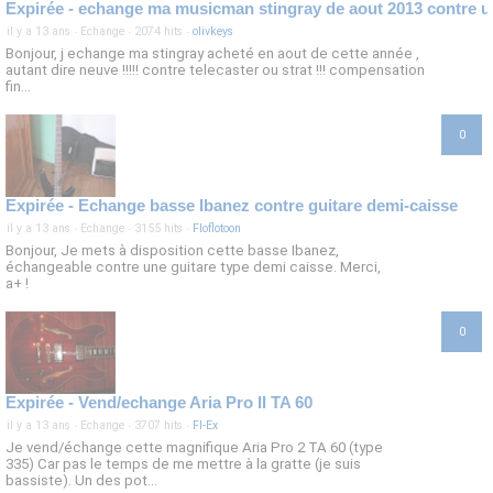
Expirée - echange ma musicman stingray de aout 2013 contre u
il y a 13 ans
·
Echange
·
2074 hits
·
olivkeys
Bonjour, j echange ma stingray acheté en aout de cette année ,
autant dire neuve !!!!! contre telecaster ou strat !!! compensation
fin...
0
Expirée - Echange basse Ibanez contre guitare demi-caisse
il y a 13 ans
·
Echange
·
3155 hits
·
Floflotoon
Bonjour, Je mets à disposition cette basse Ibanez,
échangeable contre une guitare type demi caisse. Merci,
a+ !
0
Expirée - Vend/echange Aria Pro II TA 60
il y a 13 ans
·
Echange
·
3707 hits
·
Fl-Ex
Je vend/échange cette magnifique Aria Pro 2 TA 60 (type
335) Car pas le temps de me mettre à la gratte (je suis
bassiste). Un des pot...