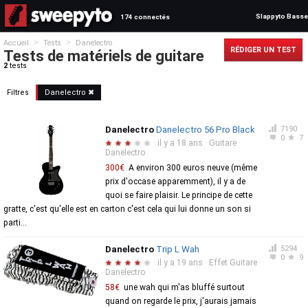
Slappyto Basse
174 connectés
>
>
Accueil
Tests
Danelectro
RÉDIGER UN TEST
Tests de matériels de guitare
2
tests
Filtres
Danelectro ✖
Danelectro
Danelectro 56 Pro Black
7190
0
7
·
il y a 18 ans
·
Guitare
·
★
★
★
★
★
Danelectro
300€
A environ 300 euros neuve (même
prix d'occase apparemment), il y a de
quoi se faire plaisir. Le principe de cette
gratte, c'est qu'elle est en carton c'est cela qui lui donne un son si
parti...
Danelectro
Trip L Wah
5294
0
9
·
il y a 19 ans
·
Effet Guitare
·
★
★
★
★
★
Danelectro
58€
une wah qui m'as bluffé surtout
quand on regarde le prix, j'aurais jamais