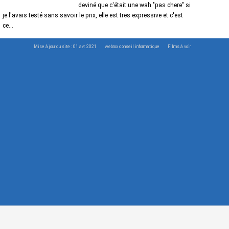
deviné que c'était une wah "pas chere" si
je l'avais testé sans savoir le prix, elle est tres expressive et c'est
ce...
Mise à jour du site : 01 avr. 2021
webrox conseil informatique
Films à voir