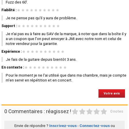
Fuzz des 60'.
Fiabilité :
★
★
★
★
★
★
★
★
★
★
Je ne pense pas qu'il y aura de problème.
Support :
★
★
★
★
★
★
★
★
★
★
Je n'ai pas eu à faire au SAV de la marque, à noter que dans la boîte il y
a un coupon que l'on peut envoyer à JMI avec notre nom et celui de
notre vendeur pour la garantie.
Expérience :
★
★
★
★
★
★
★
★
★
★
Je fais de la guitare depuis bientôt 3 ans.
En contexte :
★
★
★
★
★
★
★
★
★
★
Pour le moment je ne l'ai utilisé que dans ma chambre, mais je compte
m'en servir en répétition et en concert.
Votre avis
1
2
3
4
5
0 Commentaires : réagissez !
0 notes
Envie de répondre ?
Inscrivez-vous
-
Connectez-vous
ou