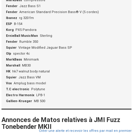
MarkBass
Compressore
Fender
Jazz Bass S1
Fender
American Standard Precision Bass® V (5 cordes)
Ibanez
rg 320 fm
ESP
B-154
Korg
PX5 Pandora
ErnieBall MusicMan
Sterling
Fender
Rumble 350
Squier
Vintage Modified Jaguar Bass SP
Olp
spector 4c
MarkBass
Minimark
Marshall
MB30
HK
hk7 walnut body natural
Squier
Jazz Bass VM
Vox
Amplug bass model
T.C electronic
Polytune
Electro Harmonix
LPB-1
Gallien-Krueger
MB 500
Annonces de Matos relatives à JMI Fuzz
Tonebender MKII
Créer une alerte et recevoir les offres par mail en premier