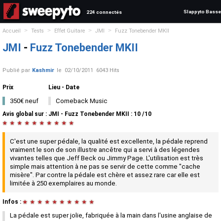
Slappyto Basse
224 connectés
>
>
>
>
Accueil
Tests
Effet Guitare
JMI
Fuzz Tonebender MKII
JMI
-
Fuzz Tonebender MKII
Publié par
Kashmir
le
02/10/2011
6043 Hits
Prix
Lieu - Date
350€ neuf
Comeback Music
Avis global
sur :
JMI - Fuzz Tonebender MKII
:
10
/
10
★
★
★
★
★
★
★
★
★
★
C'est une super pédale, la qualité est excellente, la pédale reprend
vraiment le son de son illustre ancêtre qui a servi à des légendes
vivantes telles que Jeff Beck ou Jimmy Page. L'utilisation est très
simple mais attention à ne pas se servir de cette comme "cache
misère". Par contre la pédale est chère et assez rare car elle est
limitée à 250 exemplaires au monde.
Infos :
★
★
★
★
★
★
★
★
★
★
La pédale est super jolie, fabriquée à la main dans l'usine anglaise de