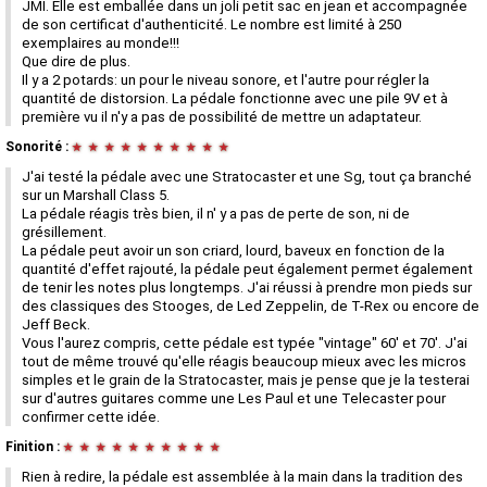
JMI. Elle est emballée dans un joli petit sac en jean et accompagnée
de son certificat d'authenticité. Le nombre est limité à 250
exemplaires au monde!!!
Que dire de plus.
Il y a 2 potards: un pour le niveau sonore, et l'autre pour régler la
quantité de distorsion. La pédale fonctionne avec une pile 9V et à
première vu il n'y a pas de possibilité de mettre un adaptateur.
Sonorité :
★
★
★
★
★
★
★
★
★
★
J'ai testé la pédale avec une Stratocaster et une Sg, tout ça branché
sur un Marshall Class 5.
La pédale réagis très bien, il n' y a pas de perte de son, ni de
grésillement.
La pédale peut avoir un son criard, lourd, baveux en fonction de la
quantité d'effet rajouté, la pédale peut également permet également
de tenir les notes plus longtemps. J'ai réussi à prendre mon pieds sur
des classiques des Stooges, de Led Zeppelin, de T-Rex ou encore de
Jeff Beck.
Vous l'aurez compris, cette pédale est typée "vintage" 60' et 70'. J'ai
tout de même trouvé qu'elle réagis beaucoup mieux avec les micros
simples et le grain de la Stratocaster, mais je pense que je la testerai
sur d'autres guitares comme une Les Paul et une Telecaster pour
confirmer cette idée.
Finition :
★
★
★
★
★
★
★
★
★
★
Rien à redire, la pédale est assemblée à la main dans la tradition des