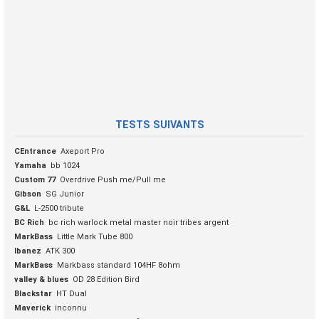
TESTS SUIVANTS
CEntrance
Axeport Pro
Yamaha
bb 1024
Custom 77
Overdrive Push me/Pull me
Gibson
SG Junior
G&L
L-2500 tribute
BC Rich
bc rich warlock metal master noir tribes argent
MarkBass
Little Mark Tube 800
Ibanez
ATK 300
MarkBass
Markbass standard 104HF 8ohm
valley & blues
OD 28 Edition Bird
Blackstar
HT Dual
Maverick
inconnu