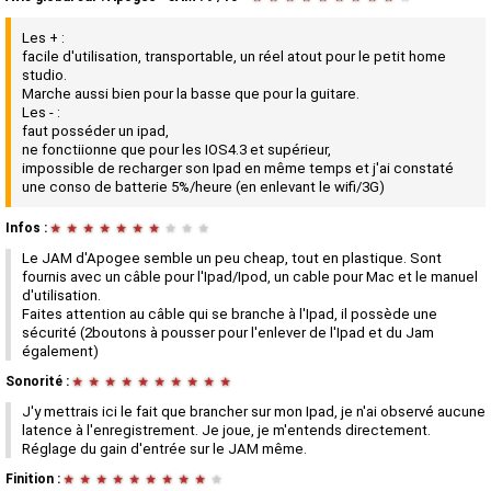
Les + :
facile d'utilisation, transportable, un réel atout pour le petit home
studio.
Marche aussi bien pour la basse que pour la guitare.
Les - :
faut posséder un ipad,
ne fonctiionne que pour les IOS4.3 et supérieur,
impossible de recharger son Ipad en même temps et j'ai constaté
une conso de batterie 5%/heure (en enlevant le wifi/3G)
Infos :
★
★
★
★
★
★
★
★
★
★
Le JAM d'Apogee semble un peu cheap, tout en plastique. Sont
fournis avec un câble pour l'Ipad/Ipod, un cable pour Mac et le manuel
d'utilisation.
Faites attention au câble qui se branche à l'Ipad, il possède une
sécurité (2boutons à pousser pour l'enlever de l'Ipad et du Jam
également)
Sonorité :
★
★
★
★
★
★
★
★
★
★
J'y mettrais ici le fait que brancher sur mon Ipad, je n'ai observé aucune
latence à l'enregistrement. Je joue, je m'entends directement.
Réglage du gain d'entrée sur le JAM même.
Finition :
★
★
★
★
★
★
★
★
★
★