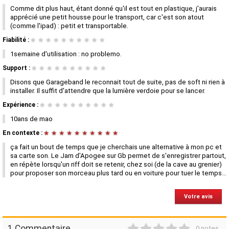
Comme dit plus haut, étant donné qu'il est tout en plastique, j'aurais
apprécié une petit housse pour le transport, car c'est son atout
(comme l'ipad) : petit et transportable.
Fiabilité :
★
★
★
★
★
★
★
★
★
★
1semaine d'utilisation : no problemo.
Support :
★
★
★
★
★
★
★
★
★
★
Disons que Garageband le reconnait tout de suite, pas de soft ni rien à
installer. Il suffit d'attendre que la lumière verdoie pour se lancer.
Expérience :
★
★
★
★
★
★
★
★
★
★
10ans de mao
En contexte :
★
★
★
★
★
★
★
★
★
★
ça fait un bout de temps que je cherchais une alternative à mon pc et
sa carte son. Le Jam d'Apogee sur Gb permet de s'enregistrer partout,
en répète lorsqu'un riff doit se retenir, chez soi (de la cave au grenier)
pour proposer son morceau plus tard ou en voiture pour tuer le temps...
Votre avis
1
2
3
4
5
1 Commentaire
0 notes