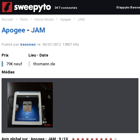
Slappyto Basse
347 connectés
>
>
>
>
Accueil
Tests
Home Studio
Apogee
JAM
Apogee
-
JAM
Publié par
bassman
le
05/01/2012
13807 Hits
Prix
Lieu - Date
79€ neuf
thomann.de
Médias
Avis global
sur :
Apogee - JAM
:
9
/
10
★
★
★
★
★
★
★
★
★
★