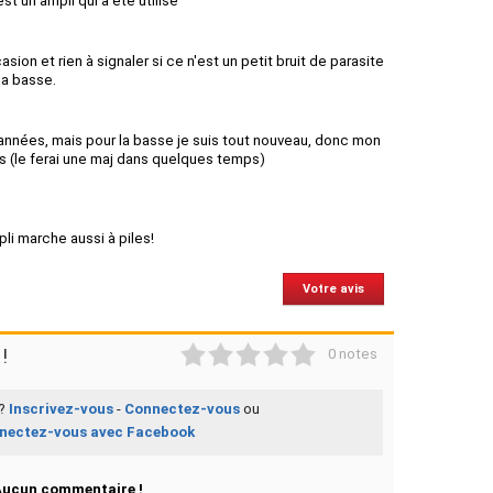
st un ampli qui a été utilisé
casion et rien à signaler si ce n'est un petit bruit de parasite
ma basse.
s années, mais pour la basse je suis tout nouveau, donc mon
s (le ferai une maj dans quelques temps)
pli marche aussi à piles!
Votre avis
1
2
3
4
5
!
0 notes
 ?
Inscrivez-vous
-
Connectez-vous
ou
nectez-vous avec Facebook
Aucun commentaire !