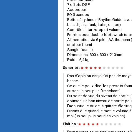
7 effets DSP
Accordeur
EQ 3 bandes
Boîtes à rythmes 'Rhythm Guide' avec
ballad, jazz, funk, Latin, dance)
Contrôles start/stop et volume
Entrées pour double footswitch (sta
Alimentation via 6 piles AA thomann 
secteur fourni
Sangle fournie
Dimensions: 300 x 300 x 210mm
Poids: 6,4 kg
Sonorité :
★
★
★
★
★
★
★
★
★
★
Pas d'opinion car je n'ai pas de moy
basse.
Ce que je peux dire: les presets four
au son un peu plus "tranchant".
Du point de vue du niveau de sortie, j
courses: un bon niveau de sortie po
l'acoustique ou de la guitare électri
Disons que quand je met le volume à 
moi (un peu plus pour les voisins).
Finition :
★
★
★
★
★
★
★
★
★
★