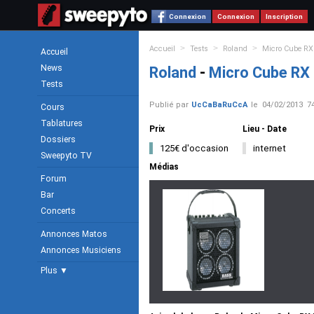
Connexion
Connexion
Inscription
>
>
>
Accueil
Tests
Roland
Micro Cube RX
Accueil
News
Roland
-
Micro Cube RX
Tests
Publié par
UcCaBaRuCcA
le
04/02/2013
7
Cours
Tablatures
Prix
Lieu - Date
Dossiers
125€ d'occasion
internet
Sweepyto TV
Médias
Forum
Bar
Concerts
Annonces Matos
Annonces Musiciens
Plus ▼