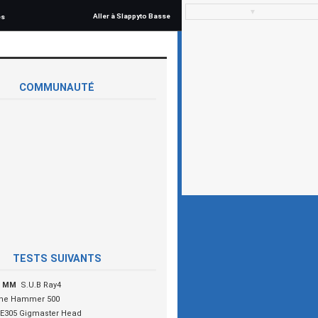
▼
Aller à Slappyto Basse
és
COMMUNAUTÉ
TESTS SUIVANTS
y MM
S.U.B Ray4
ne Hammer 500
 E305 Gigmaster Head