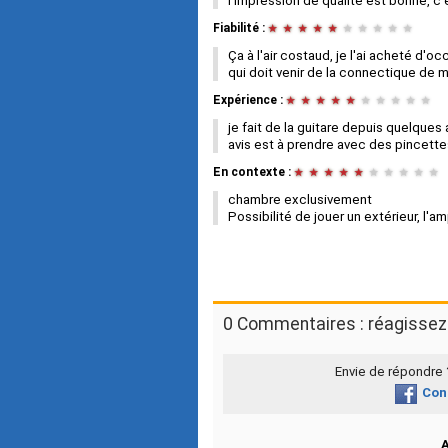
l'impression de qualité est bonne, c'e
Fiabilité :
★
★
★
★
★
★
★
★
★
★
Ça à l'air costaud, je l'ai acheté d'oc
qui doit venir de la connectique de 
Expérience :
★
★
★
★
★
★
★
★
★
★
je fait de la guitare depuis quelque
avis est à prendre avec des pincette
En contexte :
★
★
★
★
★
★
★
★
★
★
chambre exclusivement
Possibilité de jouer un extérieur, l'am
0 Commentaires : réagissez 
Envie de répondre
Con