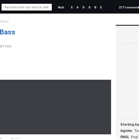
Nuit
E
A
D
G
B
E
217 connect
 Bass
 Bass
461 Hits
Sterling b
Aguilar
To
ENGL
Engl