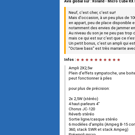
Avis global
sur :
Roland - Micro Cube RX
Neuf, c'est cher, c'est sur!
Mais d'occasion, à un peu plus de 10
en appart, peu de place disponible et
notamment des envies de jammer en ex
Au niveau du son je ne peu pas trop
mais ce qui est sur c'est que ce n'e
Un petit bonus, c'est un ampli qui est
"Octave bass" est très marrante avec
Infos :
★
★
★
★
★
★
★
★
★
★
Ampli 2X2,5w
Plein d'effets sympatoche, une boit
peut fonctionner à piles
pour plus de précision:
2x 2,5W (stéréo)
4 haut-parleurs 4"
Chorus JC-120
Réverb stéréo
Sortie ligne/casque stéréo
6 modèles d'amplis (Ampeg B-15 com
360, stack SWR et stack Ampeg)
Préampli micro