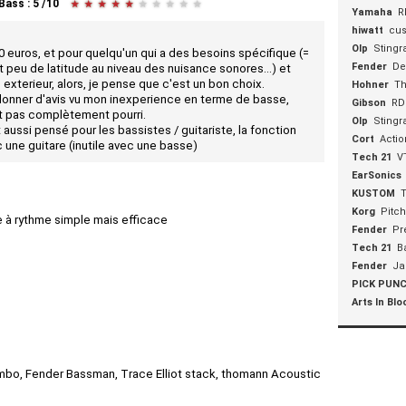
 Bass
:
5
/
10
★
★
★
★
★
★
★
★
★
★
Yamaha
R
hiwatt
cus
Olp
Stingr
0 euros, et pour quelqu'un qui a des besoins spécifique (=
Fender
De
 peu de latitude au niveau des nuisance sonores...) et
terieur, alors, je pense que c'est un bon choix.
Hohner
Th
 donner d'avis vu mon inexperience en terme de basse,
Gibson
RD
st pas complètement pourri.
Olp
Stingr
 aussi pensé pour les bassistes / guitariste, la fonction
Cort
Actio
 une guitare (inutile avec une basse)
Tech 21
V
EarSonics
KUSTOM
Korg
Pitc
e à rythme simple mais efficace
Fender
Pr
Tech 21
B
Fender
Ja
PICK PUN
Arts In Bl
bo, Fender Bassman, Trace Elliot stack, thomann Acoustic