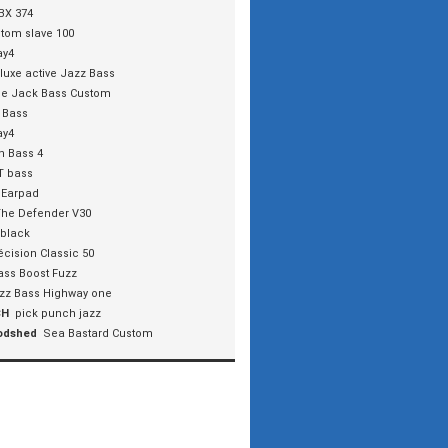
BX 374
tom slave 100
ay4
luxe active Jazz Bass
e Jack Bass Custom
 Bass
ay4
n Bass 4
T bass
Earpad
The Defender V30
hblack
écision Classic 50
ass Boost Fuzz
zz Bass Highway one
CH
pick punch jazz
oodshed
Sea Bastard Custom