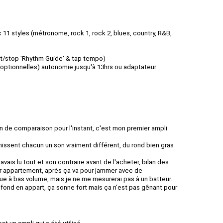
 11 styles (métronome, rock 1, rock 2, blues, country, R&B,
rt/stop 'Rhythm Guide' & tap tempo)
(optionnelles) autonomie jusqu'à 13hrs ou adaptateur
en de comparaison pour l'instant, c'est mon premier ampli
nissent chacun un son vraiment différent, du rond bien gras
'avais lu tout et son contraire avant de l'acheter, bilan des
ur appartement, après ça va pour jammer avec de
que à bas volume, mais je ne me mesurerai pas à un batteur.
fond en appart, ça sonne fort mais ça n'est pas gênant pour