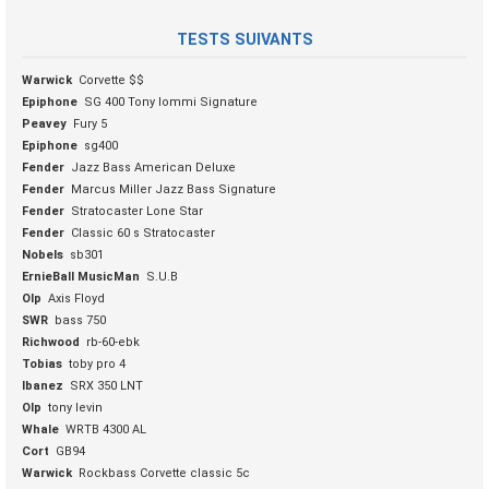
TESTS SUIVANTS
Warwick
Corvette $$
Epiphone
SG 400 Tony Iommi Signature
Peavey
Fury 5
Epiphone
sg400
Fender
Jazz Bass American Deluxe
Fender
Marcus Miller Jazz Bass Signature
Fender
Stratocaster Lone Star
Fender
Classic 60 s Stratocaster
Nobels
sb301
ErnieBall MusicMan
S.U.B
Olp
Axis Floyd
SWR
bass 750
Richwood
rb-60-ebk
Tobias
toby pro 4
Ibanez
SRX 350 LNT
Olp
tony levin
Whale
WRTB 4300 AL
Cort
GB94
Warwick
Rockbass Corvette classic 5c