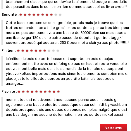
branchement classique qui se devise facilement ki bouge et produits
des parasites dans le son sinon rien comme accessoires livrer avec !!!
Sonorité :
★
★
★
★
★
★
★
★
★
★
Cette basse procure un son agreable, precis mais je trouve que les
frettes on tandeance a faire gresiller les cordes a par ca tres bien pour
moi a ne pas comparer avec une basse de 3000€ bien sur mais face a
une ibanez gsr 180 ou une autre basse de debutant gentre stagg ki
souvent proposé qui couterait 250 € pour moi c clair ya pas photo !!!!!!!!!!
Finition :
★
★
★
★
★
★
★
★
★
★
lafinition du bois de cette basse est superbe en bois dacajou
entierement matte avec un striping de bas en haut et recto verso elle
est vraiment belle mais dans les arrondis de la tranche du corps ont
ytrouve kelkes imperfections mais sinon les elements sont bien mis en
place juste le sillet des cordes un peu vite fait mais tout peu s
arranger;;;;;;
Fiabilité :
★
★
★
★
★
★
★
★
★
★
mon matos est relativement neuf aucune panne aucun soucis g
egalement une basse electro acoustique oscar schmidt by washburn
depuis presques trois ans et pas de soucis non plus malgré que c est
une bas degamme aucune deformation rien les cordes nickel aussi ;;
Votre avis