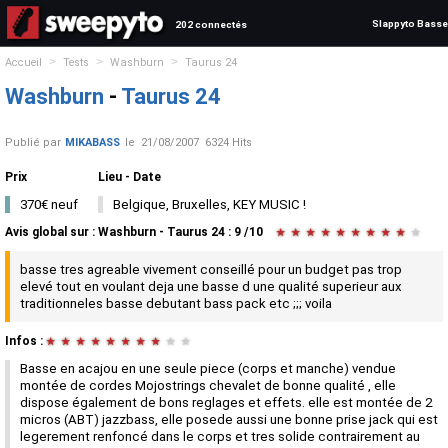
Slappyto Basse
202 connectés
>
>
>
Accueil
Tests
Washburn
Taurus 24
Washburn
-
Taurus 24
Publié par
MIKABASS
le
21/08/2007
6324 Hits
Prix
Lieu - Date
370€ neuf
Belgique, Bruxelles, KEY MUSIC !
Avis global
sur :
Washburn - Taurus 24
:
9
/
10
★
★
★
★
★
★
★
★
★
★
basse tres agreable vivement conseillé pour un budget pas trop
elevé tout en voulant deja une basse d une qualité superieur aux
traditionneles basse debutant bass pack etc ;;; voila
Infos :
★
★
★
★
★
★
★
★
★
★
Basse en acajou en une seule piece (corps et manche) vendue
montée de cordes Mojostrings chevalet de bonne qualité , elle
dispose également de bons reglages et effets. elle est montée de 2
micros (ABT) jazzbass, elle posede aussi une bonne prise jack qui est
legerement renfoncé dans le corps et tres solide contrairement au