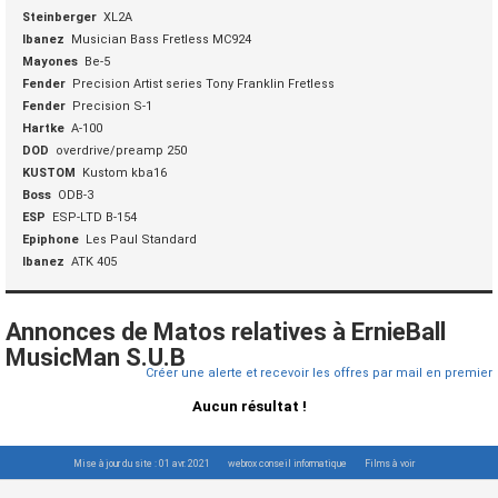
Steinberger
XL2A
Ibanez
Musician Bass Fretless MC924
Mayones
Be-5
Fender
Precision Artist series Tony Franklin Fretless
Fender
Precision S-1
Hartke
A-100
DOD
overdrive/preamp 250
KUSTOM
Kustom kba16
Boss
ODB-3
ESP
ESP-LTD B-154
Epiphone
Les Paul Standard
Ibanez
ATK 405
Annonces de Matos relatives à ErnieBall
MusicMan S.U.B
Créer une alerte et recevoir les offres par mail en premier
Aucun résultat !
Mise à jour du site : 01 avr. 2021
webrox conseil informatique
Films à voir