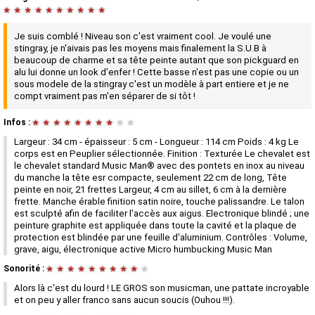
★
★
★
★
★
★
★
★
★
★
Je suis comblé ! Niveau son c'est vraiment cool. Je voulé une
stingray, je n'aivais pas les moyens mais finalement la S.U.B à
beaucoup de charme et sa tête peinte autant que son pickguard en
alu lui donne un look d'enfer ! Cette basse n'est pas une copie ou un
sous modele de la stingray c'est un modèle à part entiere et je ne
compt vraiment pas m'en séparer de si tôt !
Infos :
★
★
★
★
★
★
★
★
★
★
Largeur : 34 cm - épaisseur : 5 cm - Longueur : 114 cm Poids : 4 kg Le
corps est en Peuplier sélectionnée. Finition : Texturée Le chevalet est
le chevalet standard Music Man® avec des pontets en inox au niveau
du manche la tête esr compacte, seulement 22 cm de long, Tête
peinte en noir, 21 frettes Largeur, 4 cm au sillet, 6 cm à la dernière
frette. Manche érable finition satin noire, touche palissandre. Le talon
est sculpté afin de faciliter l'accès aux aigus. Electronique blindé ; une
peinture graphite est appliquée dans toute la cavité et la plaque de
protection est blindée par une feuille d'aluminium. Contrôles : Volume,
grave, aigu, électronique active Micro humbucking Music Man
Sonorité :
★
★
★
★
★
★
★
★
★
★
Alors là c'est du lourd ! LE GROS son musicman, une pattate incroyable
et on peu y aller franco sans aucun soucis (Ouhou !!!).