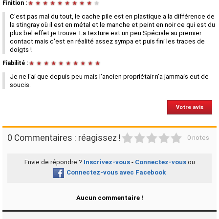
Finition :
★
★
★
★
★
★
★
★
★
★
C'est pas mal du tout, le cache pile est en plastique a la différence de
la stingray où il est en métal et le manche et peint en noir ce qui est du
plus bel effet je trouve. La texture est un peu Spéciale au premier
contact mais c'est en réalité assez sympa et puis fini les traces de
doigts !
Fiabilité :
★
★
★
★
★
★
★
★
★
★
Je ne l'ai que depuis peu mais l'ancien propriétair n'a jammais eut de
soucis.
Votre avis
1
2
3
4
5
0 Commentaires : réagissez !
0 notes
Envie de répondre ?
Inscrivez-vous
-
Connectez-vous
ou
Connectez-vous avec Facebook
Aucun commentaire !