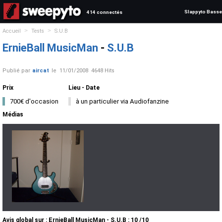
Slappyto Basse
414 connectés
>
>
Accueil
Tests
S.U.B
ErnieBall MusicMan
-
S.U.B
Publié par
aircat
le
11/01/2008
4648 Hits
Prix
Lieu - Date
700€ d'occasion
à un particulier via Audiofanzine
Médias
Avis global
sur :
ErnieBall MusicMan - S.U.B
:
10
/
10