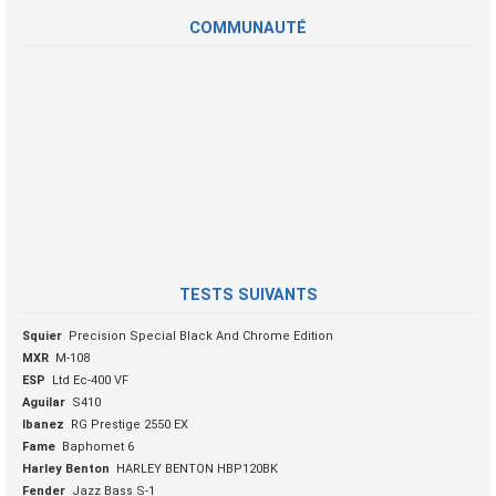
COMMUNAUTÉ
TESTS SUIVANTS
Squier
Precision Special Black And Chrome Edition
MXR
M-108
ESP
Ltd Ec-400 VF
Aguilar
S410
Ibanez
RG Prestige 2550 EX
Fame
Baphomet 6
Harley Benton
HARLEY BENTON HBP120BK
Fender
Jazz Bass S-1