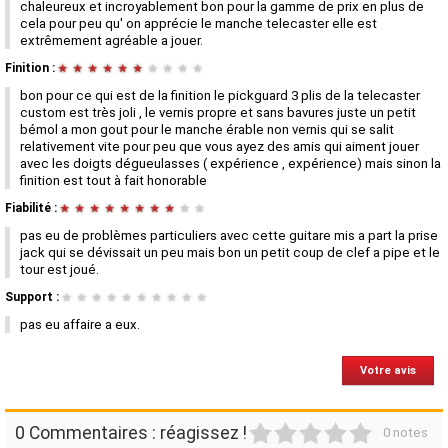
chaleureux et incroyablement bon pour la gamme de prix en plus de
cela pour peu qu' on apprécie le manche telecaster elle est
extrêmement agréable a jouer.
Finition :
★
★
★
★
★
★
★
★
★
★
bon pour ce qui est de la finition le pickguard 3 plis de la telecaster
custom est très joli , le vernis propre et sans bavures juste un petit
bémol a mon gout pour le manche érable non vernis qui se salit
relativement vite pour peu que vous ayez des amis qui aiment jouer
avec les doigts dégueulasses ( expérience , expérience) mais sinon la
finition est tout à fait honorable
Fiabilité :
★
★
★
★
★
★
★
★
★
★
pas eu de problèmes particuliers avec cette guitare mis a part la prise
jack qui se dévissait un peu mais bon un petit coup de clef a pipe et le
tour est joué.
Support :
★
★
★
★
★
★
★
★
★
★
pas eu affaire a eux.
Votre avis
1
2
3
4
5
0 Commentaires : réagissez !
0 notes