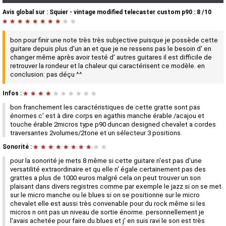
Avis global
sur :
Squier - vintage modified telecaster custom p90
:
8
/
10
★
★
★
★
★
★
★
★
★
★
bon pour finir une note très très subjective puisque je possède cette
guitare depuis plus d'un an et que je ne ressens pas le besoin d' en
changer même après avoir testé d' autres guitares il est difficile de
retrouver la rondeur et la chaleur qui caractérisent ce modèle. en
conclusion: pas déçu ^^
Infos :
★
★
★
★
★
★
★
★
★
★
bon franchement les caractéristiques de cette gratte sont pas
énormes c' est à dire corps en agathis manche érable /acajou et
touche érable 2micros type p90 duncan designed chevalet a cordes
traversantes 2volumes/2tone et un sélecteur 3 positions.
Sonorité :
★
★
★
★
★
★
★
★
★
★
pour la sonorité je mets 8 même si cette guitare n'est pas d'une
versatilité extraordinaire et qu elle n' égale certainement pas des
grattes a plus de 1000 euros malgré cela on peut trouver un son
plaisant dans divers registres comme par exemple le jazz si on se met
sur le micro manche ou le blues si on se positionne sur le micro
chevalet elle est aussi très convenable pour du rock même si les
micros n ont pas un niveau de sortie énorme. personnellement je
l'avais achetée pour faire du blues et j' en suis ravi le son est très