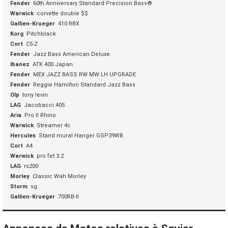
Fender
60th Anniversary Standard Precision Bass®
Warwick
corvette double $$
Gallien-Krueger
410 RBX
Korg
Pitchblack
Cort
C5-Z
Fender
Jazz Bass American Deluxe
Ibanez
ATK 400 Japan
Fender
MEX JAZZ BASS RW MW LH UPGRADE
Fender
Reggie Hamilton Standard Jazz Bass
Olp
tony levin
LAG
Jacobacci 405
Aria
Pro II Rhino
Warwick
Streamer 4c
Hercules
Stand mural Hanger GSP39WB
Cort
A4
Warwick
pro fet 3.2
LAG
rs200
Morley
Classic Wah Morley
Storm
sg
Gallien-Krueger
700RB-II