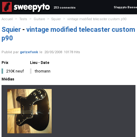
Slappyto Basse
253 connectés
>
>
>
>
Accueil
Tests
Guitare
Squier
vintage modified telecaster custom p90
Squier
-
vintage modified telecaster custom
p90
Publié par
getzefonk
le
20/05/2008
10178 Hits
Prix
Lieu - Date
210€ neuf
thomann
Médias