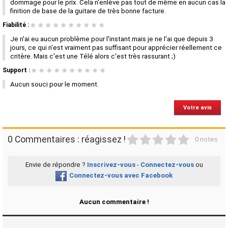
dommage pour le prix. Cela n'enlève pas tout de même en aucun cas la
finition de base de la guitare de très bonne facture.
Fiabilité :
★
★
★
★
★
★
★
★
★
★
Je n'ai eu aucun problème pour l'instant mais je ne l'ai que depuis 3
jours, ce qui n'est vraiment pas suffisant pour apprécier réellement ce
critère. Mais c'est une Télé alors c'est très rassurant ;)
Support :
★
★
★
★
★
★
★
★
★
★
Aucun souci pour le moment.
Votre avis
1
2
3
4
5
0 Commentaires : réagissez !
0 notes
Envie de répondre ?
Inscrivez-vous
-
Connectez-vous
ou
Connectez-vous avec Facebook
Aucun commentaire !