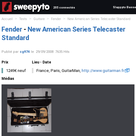
Slappyto Basse
205 connectés
>
>
>
>
Accueil
Tests
Guitare
Fender
New American Series Telecaster Standard
Fender
-
New American Series Telecaster
Standard
Publié par
cg974
le
29/09/2008
7635 Hits
Prix
Lieu - Date
1249€ neuf
France, Paris, GuitarMan,
http://www.guitarman.fr
Médias