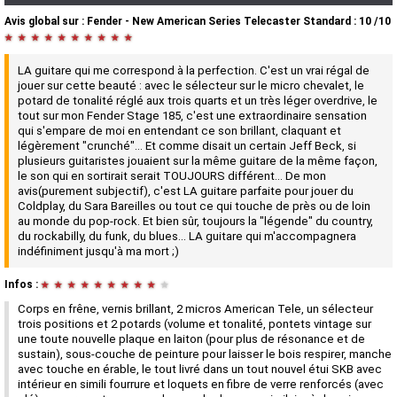
Avis global
sur :
Fender - New American Series Telecaster Standard
:
10
/
10
★
★
★
★
★
★
★
★
★
★
LA guitare qui me correspond à la perfection. C'est un vrai régal de
jouer sur cette beauté : avec le sélecteur sur le micro chevalet, le
potard de tonalité réglé aux trois quarts et un très léger overdrive, le
tout sur mon Fender Stage 185, c'est une extraordinaire sensation
qui s'empare de moi en entendant ce son brillant, claquant et
légèrement "crunché"... Et comme disait un certain Jeff Beck, si
plusieurs guitaristes jouaient sur la même guitare de la même façon,
le son qui en sortirait serait TOUJOURS différent... De mon
avis(purement subjectif), c'est LA guitare parfaite pour jouer du
Coldplay, du Sara Bareilles ou tout ce qui touche de près ou de loin
au monde du pop-rock. Et bien sûr, toujours la "légende" du country,
du rockabilly, du funk, du blues... LA guitare qui m'accompagnera
indéfiniment jusqu'à ma mort ;)
Infos :
★
★
★
★
★
★
★
★
★
★
Corps en frêne, vernis brillant, 2 micros American Tele, un sélecteur
trois positions et 2 potards (volume et tonalité, pontets vintage sur
une toute nouvelle plaque en laiton (pour plus de résonance et de
sustain), sous-couche de peinture pour laisser le bois respirer, manche
avec touche en érable, le tout livré dans un tout nouvel étui SKB avec
intérieur en simili fourrure et loquets en fibre de verre renforcés (avec