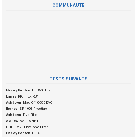
COMMUNAUTÉ
TESTS SUIVANTS
Harley Benton
HBB600TBK
Laney
RICHTER RB1
Ashdown
Mag C410-300 EVO II
Ibanez
SR 1006 Prestige
Ashdown
Five Fifteen
AMPEG
BA 115 HPT
DOD
Fx-25 Envelope Filter
Harley Benton
HB-40B