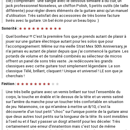
clé) comprenant : une sangle avec le dessous similaire à du cuir, un
jack professionnel Noiseless, un chiffon Polish, 5 petits outils (de taille
différente) pour régler divers éléments de la guitare ainsi qu'un manuel
d'utilisation. Très satisfait des accessoires de très bonne facture
livrés avec la guitare. Un bel écrin pour un beau bijou :)
Sonorité :
★
★
★
★
★
★
★
★
★
★
Quel bonheur !!! C'est la première fois que je prends autant de plaisir à
jouer sur une guitare électrique autant pour les solos que pour
l'accompagnement. Même sur ma vieille Strat Mex 50th Anniversary, je
n'ai jamais eu autant de plaisir depuis que j'ai commencé la guitare. Les
potards de volume et de tonalité combinés au sélecteur de micros
offrent un panel de sons très vaste. Je redécouvre les grands
classiques avec cette guitare tout simplement légendaire. Le son
classique Télé, brillant, claquant ! Unique et universel ! LE son que je
cherchais !
Finition :
★
★
★
★
★
★
★
★
★
★
Une très belle guitare avec un vernis brillant sur tout l'ensemble du
corps, la touche en érable et le dessus de la tête et un vernis satiné
sur l'arrière du manche pour un toucher très confortable en situation
de jeu. Néanmoins, ce qui m'amène à mettre un 8/10, c'est la
découverte d'un tout petit "choc" sur l'unique pointe de la guitare ainsi
que deux autres tout petits sur la longueur de la tête. Ils sont invisibles
à l'oeil nu et il faut y passer un doigt attentif pour les déceler. Très
certainement une erreur d'innatention mais c'est tout de même