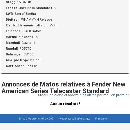
Stagg
15 GA DR
Fender
Jazz Bass Standard US
SWR
Son of Bertha
Digitech
WHAMMY 4 Reissue
Electro Harmonix
Little Big Muff
Epiphone
G-400 Gothic
Hartke
Kickback 15
Marshall
Guvnor II
Randall
RG50TC
Behringer
CS100
Aria
pro II type les paul
Cort
Action Bass IV
Annonces de Matos relatives à Fender New
American Series Telecaster Standard
Créer une alerte et recevoir les offres par mail en premier
Aucun résultat !
Mise à jour du site : 01 avr. 2021
webrox conseil informatique
Films à voir