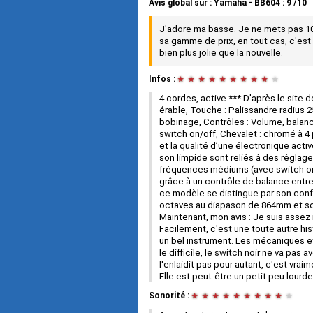
Avis global
sur :
Yamaha - BB604
:
9
/
10
J'adore ma basse. Je ne mets pas 10
sa gamme de prix, en tout cas, c'est
bien plus jolie que la nouvelle.
Infos :
★
★
★
★
★
★
★
★
★
★
4 cordes, active *** D'après le site 
érable, Touche : Palissandre radius 
bobinage, Contrôles : Volume, balan
switch on/off, Chevalet : chromé à 4 
et la qualité d’une électronique act
son limpide sont reliés à des réglage
fréquences médiums (avec switch on/o
grâce à un contrôle de balance entre
ce modèle se distingue par son con
octaves au diapason de 864mm et son
Maintenant, mon avis : Je suis assez 
Facilement, c'est une toute autre his
un bel instrument. Les mécaniques et 
le difficile, le switch noir ne va pas 
l'enlaidit pas pour autant, c'est vra
Elle est peut-être un petit peu lourde
Sonorité :
★
★
★
★
★
★
★
★
★
★