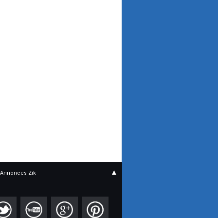
▲
Annonces Zik