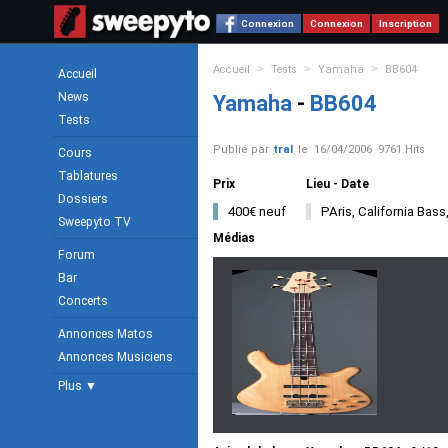
Connexion
Connexion
Inscription
>
>
>
Accueil
Tests
Yamaha
BB604
Accueil
News
Yamaha
-
BB604
Tests
Publié par
tral
le
16/04/2006
9761 Hits
Cours
Tablatures
Prix
Lieu - Date
Dossiers
400€ neuf
PAris, California Bass
Sweepyto TV
Médias
Forum
Bar
Concerts
Annonces Matos
Annonces Musiciens
Plus ▼