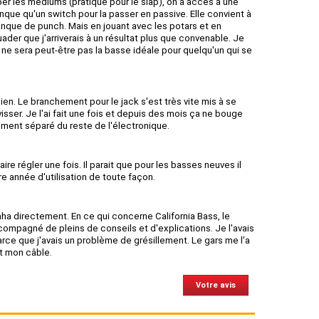
er les mediums (pratique pour le slap), on a accès à une
anque qu'un switch pour la passer en passive. Elle convient à
manque de punch. Mais en jouant avec les potars et en
ader que j'arriverais à un résultat plus que convenable. Je
e ne sera peut-être pas la basse idéale pour quelqu'un qui se
ien. Le branchement pour le jack s'est très vite mis à se
evisser. Je l'ai fait une fois et depuis des mois ça ne bouge
ement séparé du reste de l'électronique.
aire régler une fois. Il parait que pour les basses neuves il
ère année d'utilisation de toute façon.
ha directement. En ce qui concerne California Bass, le
compagné de pleins de conseils et d'explications. Je l'avais
arce que j'avais un problème de grésillement. Le gars me l'a
ait mon câble.
Votre avis