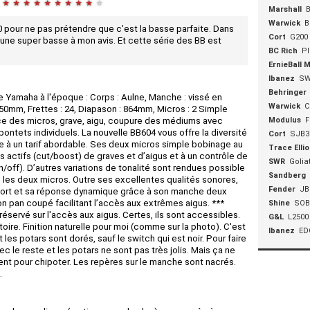
★
★
★
★
★
★
★
★
★
★
Marshall
B
Warwick
B
 pour ne pas prétendre que c'est la basse parfaite. Dans
Cort
G200
 une super basse à mon avis. Et cette série des BB est
BC Rich
Pl
ErnieBall 
Ibanez
SW
Behringer
de Yamaha à l'époque : Corps : Aulne, Manche : vissé en
Warwick
C
250mm, Frettes : 24, Diapason : 864mm, Micros : 2 Simple
ce des micros, grave, aigu, coupure des médiums avec
Modulus
F
pontets individuels. La nouvelle BB604 vous offre la diversité
Cort
SJB3
ive à un tarif abordable. Ses deux micros simple bobinage au
Trace Ellio
s actifs (cut/boost) de graves et d’aigus et à un contrôle de
SWR
Goliat
ff). D’autres variations de tonalité sont rendues possible
Sandberg
 les deux micros. Outre ses excellentes qualités sonores,
Fender
JB
fort et sa réponse dynamique grâce à son manche deux
 pan coupé facilitant l’accès aux extrêmes aigus. ***
Shine
SOB
réservé sur l'accès aux aigus. Certes, ils sont accessibles.
G&L
L2500
toire. Finition naturelle pour moi (comme sur la photo). C'est
Ibanez
ED
les potars sont dorés, sauf le switch qui est noir. Pour faire
avec le reste et les potars ne sont pas très jolis. Mais ça ne
iment pour chipoter. Les repères sur le manche sont nacrés.
.