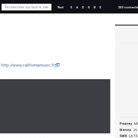
Nuit
E
A
D
G
B
E
203 connect
,
http://www.californiamusic.fr
Peavey
Mi
Ibanez
Js
SWR
LA 15