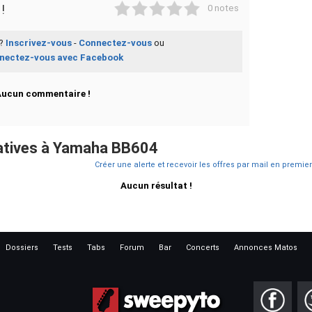
1
2
3
4
5
!
0 notes
 ?
Inscrivez-vous
-
Connectez-vous
ou
nectez-vous avec Facebook
Aucun commentaire !
atives à Yamaha BB604
Créer une alerte et recevoir les offres par mail en premier
Aucun résultat !
Dossiers
Tests
Tabs
Forum
Bar
Concerts
Annonces Matos