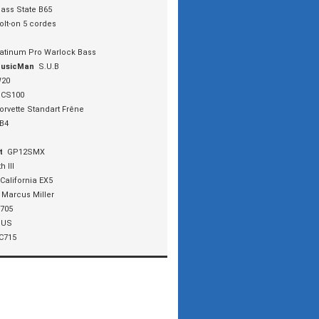
ass State B65
olt-on 5 cordes
atinum Pro Warlock Bass
MusicMan
S.U.B
20
CS100
orvette Standart Frêne
B4
t
GP12SMX
h III
California EX5
 Marcus Miller
705
 US
C715