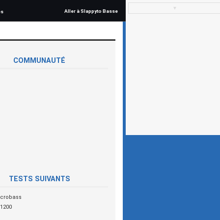
▼
Aller à Slappyto Basse
és
COMMUNAUTÉ
TESTS SUIVANTS
crobass
 1200