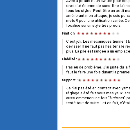
Avec 4 potars et un switch pour coup
diversité énorme de sons. Il ne lui m
tous les styles. Peut-être un petit 
améliorant mon attaque, je suis persu
mets 9 pour une utilisation variée. C
focalise sur un style très précis.
Finition :
★
★
★
★
★
★
★
★
★
★
C'est joli. Les mécaniques tiennent b
dévisser. Il ne faut pas hésiter à le r
plus. La pile est rangée à un emplac
Fiabilité :
★
★
★
★
★
★
★
★
★
★
Pas eu de problème. J'ai juste du la f
faut le faire une fois durant la premi
Support :
★
★
★
★
★
★
★
★
★
★
Je n'ai pas été en contact avec yama
réglage a été fait sous mes yeux, ac
aussi emmener une fois "à réviser" p
testé tout de suite... et en fait, c'ét