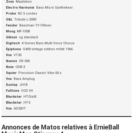
Zvex
Mastotron
Electro Harmonix
Bass Micro Synthetiser
Probe
NC 5 cordes
G&L
Tribute L-2000
Fender
Bassman TV Fifteen
Moog
MF-105B
Gibson
sg standard
Digitech
X-Series Bass Multi Voice Chorus
Epiphone
G400 vintage edition milité 1966
Vox
VT30
Ibanez
SR 500
Boss
ODB-3
Squier
Precision Classic Vibe 60 s
Vox
Bass Amplug
Dunlop
JH1B
Fulltone
OCD V4
Blackstar
HT-DistX
Blackstar
HT-5
Vox
AD30VT
Annonces de Matos relatives à ErnieBall