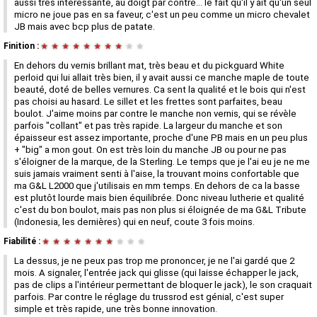
aussi très interessante, au doigt par contre... le fait qu'il y ait qu'un seul
micro ne joue pas en sa faveur, c'est un peu comme un micro chevalet
JB mais avec bcp plus de patate.
Finition :
★
★
★
★
★
★
★
★
★
★
En dehors du vernis brillant mat, très beau et du pickguard White
perloid qui lui allait très bien, il y avait aussi ce manche maple de toute
beauté, doté de belles vernures. Ca sent la qualité et le bois qui n'est
pas choisi au hasard. Le sillet et les frettes sont parfaites, beau
boulot. J'aime moins par contre le manche non vernis, qui se révèle
parfois "collant" et pas très rapide. La largeur du manche et son
épaisseur est assez importante, proche d'une PB mais en un peu plus
+ "big" a mon gout. On est très loin du manche JB ou pour ne pas
s'éloigner de la marque, de la Sterling. Le temps que je l'ai eu je ne me
suis jamais vraiment senti à l'aise, la trouvant moins confortable que
ma G&L L2000 que j'utilisais en mm temps. En dehors de ca la basse
est plutôt lourde mais bien équilibrée. Donc niveau lutherie et qualité
c'est du bon boulot, mais pas non plus si éloignée de ma G&L Tribute
(Indonesia, les dernières) qui en neuf, coute 3 fois moins.
Fiabilité :
★
★
★
★
★
★
★
★
★
★
La dessus, je ne peux pas trop me prononcer, je ne l'ai gardé que 2
mois. A signaler, l'entrée jack qui glisse (qui laisse échapper le jack,
pas de clips a l'intérieur permettant de bloquer le jack), le son craquait
parfois. Par contre le réglage du trussrod est génial, c'est super
simple et très rapide, une très bonne innovation.