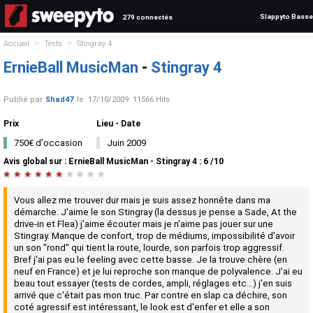
Slappyto Basse
279 connectés
>
>
Accueil
Tests
Stingray 4
ErnieBall MusicMan
-
Stingray 4
Publié par
Shad47
le
17/10/2009
11566 Hits
Prix
Lieu - Date
750€ d'occasion
Juin 2009
Avis global
sur :
ErnieBall MusicMan - Stingray 4
:
6
/
10
★
★
★
★
★
★
★
★
★
★
Vous allez me trouver dur mais je suis assez honnête dans ma
démarche. J'aime le son Stingray (la dessus je pense a Sade, At the
drive-in et Flea) j'aime écouter mais je n'aime pas jouer sur une
Stingray. Manque de confort, trop de médiums, impossibilité d'avoir
un son "rond" qui tient la route, lourde, son parfois trop aggressif.
Bref j'ai pas eu le feeling avec cette basse. Je la trouve chère (en
neuf en France) et je lui reproche son manque de polyvalence. J'ai eu
beau tout essayer (tests de cordes, ampli, réglages etc...) j'en suis
arrivé que c'était pas mon truc. Par contre en slap ca déchire, son
coté agressif est intéressant, le look est d'enfer et elle a son