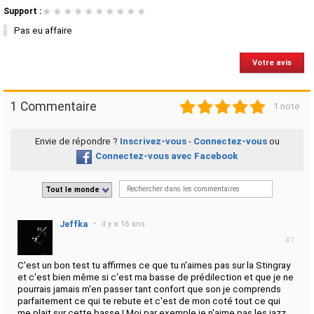
Support :
★
★
★
★
★
★
★
★
★
★
Pas eu affaire
Votre avis
1
2
3
4
5
1 Commentaire
1 note
Envie de répondre ?
Inscrivez-vous
-
Connectez-vous
ou
Connectez-vous avec Facebook
Tout le monde
Jeffka
•
il y a 16 ans
#1
C'est un bon test tu affirmes ce que tu n'aimes pas sur la Stingray
et c'est bien même si c'est ma basse de prédilection et que je ne
pourrais jamais m'en passer tant confort que son je comprends
parfaitement ce qui te rebute et c'est de mon coté tout ce qui
me plait sur cette basse ! Moi par exemple je n'aime pas les jazz