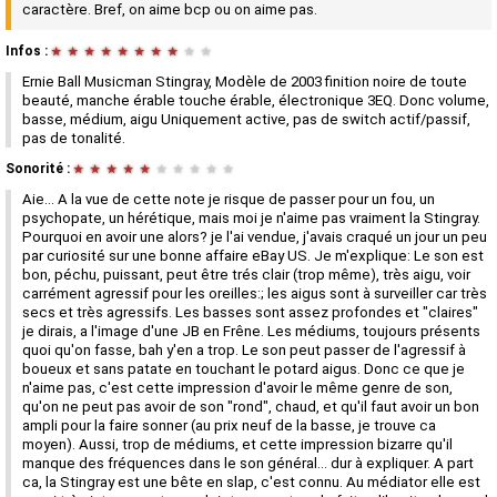
caractère. Bref, on aime bcp ou on aime pas.
Infos :
★
★
★
★
★
★
★
★
★
★
Ernie Ball Musicman Stingray, Modèle de 2003 finition noire de toute
beauté, manche érable touche érable, électronique 3EQ. Donc volume,
basse, médium, aigu Uniquement active, pas de switch actif/passif,
pas de tonalité.
Sonorité :
★
★
★
★
★
★
★
★
★
★
Aie... A la vue de cette note je risque de passer pour un fou, un
psychopate, un hérétique, mais moi je n'aime pas vraiment la Stingray.
Pourquoi en avoir une alors? je l'ai vendue, j'avais craqué un jour un peu
par curiosité sur une bonne affaire eBay US. Je m'explique: Le son est
bon, péchu, puissant, peut être trés clair (trop même), très aigu, voir
carrément agressif pour les oreilles:; les aigus sont à surveiller car très
secs et très agressifs. Les basses sont assez profondes et "claires"
je dirais, a l'image d'une JB en Frêne. Les médiums, toujours présents
quoi qu'on fasse, bah y'en a trop. Le son peut passer de l'agressif à
boueux et sans patate en touchant le potard aigus. Donc ce que je
n'aime pas, c'est cette impression d'avoir le même genre de son,
qu'on ne peut pas avoir de son "rond", chaud, et qu'il faut avoir un bon
ampli pour la faire sonner (au prix neuf de la basse, je trouve ca
moyen). Aussi, trop de médiums, et cette impression bizarre qu'il
manque des fréquences dans le son général... dur à expliquer. A part
ca, la Stingray est une bête en slap, c'est connu. Au médiator elle est