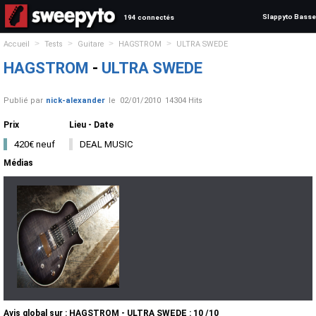
Slappyto Basse
194 connectés
>
>
>
>
Accueil
Tests
Guitare
HAGSTROM
ULTRA SWEDE
HAGSTROM
-
ULTRA SWEDE
Publié par
nick-alexander
le
02/01/2010
14304 Hits
Prix
Lieu - Date
420€ neuf
DEAL MUSIC
Médias
Avis global
sur :
HAGSTROM - ULTRA SWEDE
:
10
/
10