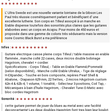
★
★
★
★
★
★
★
★
★
★
L' Ultra Swede est une nouvelle variante lointaine de la Gibson Les
Paul trés réussie cosmétiquement parlant et bénéfiçiant d' une
excellente lutherie. Son corps en Tilleul assoçié à un manche en
Erable dispense toutefois des sonorités plus claires que les guitares
elaborées avec un corps en Acajou. Pour moins de 450 euros et
proposée dans une gamme de coloris trés séduisants mais la version
noire Cosmic Black Burst a ma préférence
Infos :
★
★
★
★
★
★
★
★
★
★
Guitare electrique caisse pleine corps Tilleul / table massive en erable
flammée , manche collé 22 cases, deux micros double bobinage
Hagstrom, chevalet + cordier.
Spécifications: - Corps Tilleul, - Table en Erable Flammé/Pommelé
(selon disponibilité), - Manche collé Erable Ultralux, - Tige de réglage
H-EXpander, - Touche en bois composite, repères Pearl Shell &
Abalone, - Diapason 629 mm, 22 frettes, - 2 micros HAgstrom custom
62n-4 & 62b-4, 1 volume, 1 tonalité, - Sélecteur 3 positions, Coil Tap, -
Mécaniques à bain d'huile Hagstrom, - Chevalet Tune-O-Matic avec
bloc cordes Hagstrom
Sonorité :
★
★
★
★
★
★
★
★
★
★
cette guitare permet de jouer du blues au metal avec une facilité
deconcertante! Les deux doubles Hagström font tres bien leur boulot.