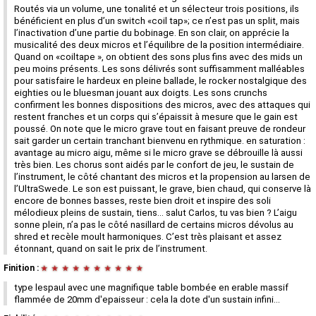
Routés via un volume, une tonalité et un sélecteur trois positions, ils
bénéficient en plus d’un switch «coil tap»; ce n’est pas un split, mais
l’inactivation d’une partie du bobinage. En son clair, on apprécie la
musicalité des deux micros et l’équilibre de la position intermédiaire.
Quand on «coiltape », on obtient des sons plus fins avec des mids un
peu moins présents. Les sons délivrés sont suffisamment malléables
pour satisfaire le hardeux en pleine ballade, le rocker nostalgique des
eighties ou le bluesman jouant aux doigts. Les sons crunchs
confirment les bonnes dispositions des micros, avec des attaques qui
restent franches et un corps qui s’épaissit à mesure que le gain est
poussé. On note que le micro grave tout en faisant preuve de rondeur
sait garder un certain tranchant bienvenu en rythmique. en saturation :
avantage au micro aigu, même si le micro grave se débrouille là aussi
très bien. Les chorus sont aidés par le confort de jeu, le sustain de
l’instrument, le côté chantant des micros et la propension au larsen de
l’UltraSwede. Le son est puissant, le grave, bien chaud, qui conserve là
encore de bonnes basses, reste bien droit et inspire des soli
mélodieux pleins de sustain, tiens... salut Carlos, tu vas bien ? L’aigu
sonne plein, n’a pas le côté nasillard de certains micros dévolus au
shred et recèle moult harmoniques. C’est très plaisant et assez
étonnant, quand on sait le prix de l’instrument.
Finition :
★
★
★
★
★
★
★
★
★
★
type lespaul avec une magnifique table bombée en erable massif
flammée de 20mm d'epaisseur : cela la dote d'un sustain infini...