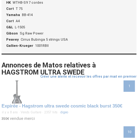
HK
WTHB-S9 7 cordes
Cort
T 75
Yamaha
BB-414
Cort
A4
G&L
L-1505
Gibson
Sg Raw Power
Peavey
Cirrus Bubinga 5 strings USA
Gallien-Krueger
1001RBII
Annonces de Matos relatives à
HAGSTROM ULTRA SWEDE
Créer une alerte et recevoir les offres par mail en premier
1
Expirée - Hagstrom ultra swede cosmic black burst 350€
il y a 8 ans
·
Vends Guitare
·
2357 hits
·
digeo
vendue merci
350€
10