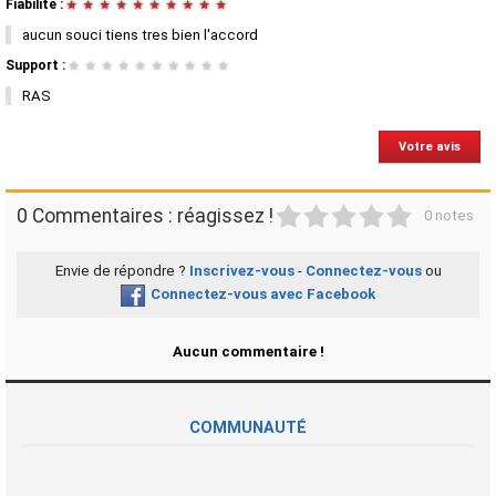
Fiabilité :
★
★
★
★
★
★
★
★
★
★
aucun souci tiens tres bien l'accord
Support :
★
★
★
★
★
★
★
★
★
★
RAS
Votre avis
1
2
3
4
5
0 Commentaires : réagissez !
0 notes
Envie de répondre ?
Inscrivez-vous
-
Connectez-vous
ou
Connectez-vous avec Facebook
Aucun commentaire !
COMMUNAUTÉ