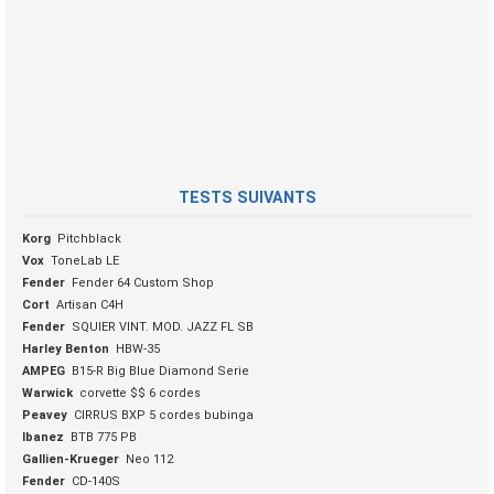
TESTS SUIVANTS
Korg
Pitchblack
Vox
ToneLab LE
Fender
Fender 64 Custom Shop
Cort
Artisan C4H
Fender
SQUIER VINT. MOD. JAZZ FL SB
Harley Benton
HBW-35
AMPEG
B15-R Big Blue Diamond Serie
Warwick
corvette $$ 6 cordes
Peavey
CIRRUS BXP 5 cordes bubinga
Ibanez
BTB 775 PB
Gallien-Krueger
Neo 112
Fender
CD-140S