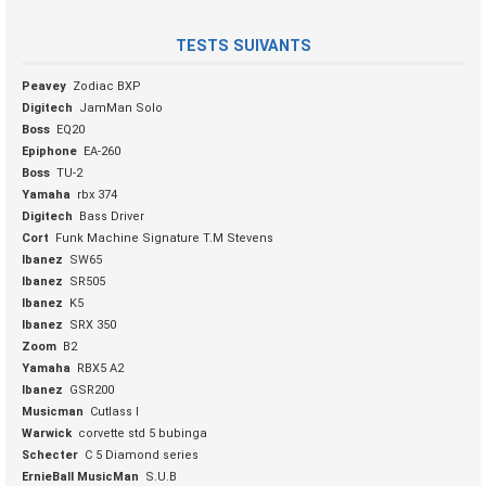
TESTS SUIVANTS
Peavey
Zodiac BXP
Digitech
JamMan Solo
Boss
EQ20
Epiphone
EA-260
Boss
TU-2
Yamaha
rbx 374
Digitech
Bass Driver
Cort
Funk Machine Signature T.M Stevens
Ibanez
SW65
Ibanez
SR505
Ibanez
K5
Ibanez
SRX 350
Zoom
B2
Yamaha
RBX5 A2
Ibanez
GSR200
Musicman
Cutlass I
Warwick
corvette std 5 bubinga
Schecter
C 5 Diamond series
ErnieBall MusicMan
S.U.B