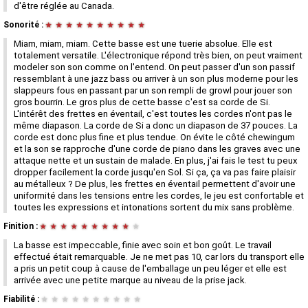
d'être réglée au Canada.
Sonorité :
★
★
★
★
★
★
★
★
★
★
Miam, miam, miam. Cette basse est une tuerie absolue. Elle est
totalement versatile. L'électronique répond très bien, on peut vraiment
modeler son son comme on l'entend. On peut passer d'un son passif
ressemblant à une jazz bass ou arriver à un son plus moderne pour les
slappeurs fous en passant par un son rempli de growl pour jouer son
gros bourrin. Le gros plus de cette basse c'est sa corde de Si.
L'intérêt des frettes en éventail, c'est toutes les cordes n'ont pas le
même diapason. La corde de Si a donc un diapason de 37 pouces. La
corde est donc plus fine et plus tendue. On évite le côté chewingum
et la son se rapproche d'une corde de piano dans les graves avec une
attaque nette et un sustain de malade. En plus, j'ai fais le test tu peux
dropper facilement la corde jusqu'en Sol. Si ça, ça va pas faire plaisir
au métalleux ? De plus, les frettes en éventail permettent d'avoir une
uniformité dans les tensions entre les cordes, le jeu est confortable et
toutes les expressions et intonations sortent du mix sans problème.
Finition :
★
★
★
★
★
★
★
★
★
★
La basse est impeccable, finie avec soin et bon goût. Le travail
effectué était remarquable. Je ne met pas 10, car lors du transport elle
a pris un petit coup à cause de l'emballage un peu léger et elle est
arrivée avec une petite marque au niveau de la prise jack.
Fiabilité :
★
★
★
★
★
★
★
★
★
★