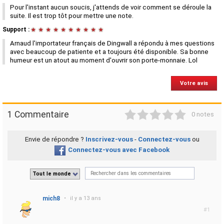
Pour l'instant aucun soucis, j'attends de voir comment se déroule la
suite. Il est trop tôt pour mettre une note.
Support :
★
★
★
★
★
★
★
★
★
★
Arnaud l'importateur français de Dingwall a répondu à mes questions
avec beaucoup de patiente et a toujours été disponible. Sa bonne
humeur est un atout au moment d'ouvrir son porte-monnaie. Lol
Votre avis
1
2
3
4
5
1 Commentaire
0 notes
Envie de répondre ?
Inscrivez-vous
-
Connectez-vous
ou
Connectez-vous avec Facebook
Tout le monde
mich8
•
il y a 13 ans
#1