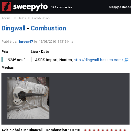
Slappyto Basse
141 connectés
>
>
Accueil
Tests
Combustion
Dingwall
-
Combustion
Publié par
larsen67
le
19/08/2010
14319 Hits
Prix
Lieu - Date
1924€ neuf
ASBS Import, Nantes,
http://dingwall-basses.com/
Médias
Avis global
sur :
Dingwall - Combustion
:
10
/
10
★
★
★
★
★
★
★
★
★
★