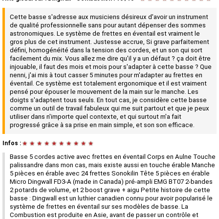
Cette basse s'adresse aux musiciens désireux d'avoir un instrument
de qualité professionnelle sans pour autant dépenser des sommes
astronomiques. Le système de frettes en éventail est vraiment le
gros plus de cet instrument. Justesse accrue, Si grave parfaitement
défini, homogénéité dans la tension des cordes, et un son qui sort
facilement du mix. Vous allez me dire qu'il y a un défaut ? ça doit être
injouable, il faut des mois et mois pour s'adapter à cette basse ? Que
nenni, j'ai mis à tout casser 5 minutes pour m'adapter au frettes en
éventail. Ce système est totalement ergonomique et il est vraiment
pensé pour épouser le mouvement de la main sur le manche. Les
doigts s'adaptent tous seuls. En tout cas, je considère cette basse
comme un outil de travail fabuleux qui me suit partout et que je peux
utiliser dans n'importe quel contexte, et qui surtout m'a fait
progressé grâce à sa prise en main simple, et son son efficace.
Infos :
★
★
★
★
★
★
★
★
★
★
Basse 5 cordes active avec frettes en éventail Corps en Aulne Touche
palissandre dans mon cas, mais existe aussi en touche érable Manche
5 pièces en érable avec 24 frettes Sonokilin Tête 5 pièces en érable
Micro Dingwall FD3-A (made in Canada) pré-ampli EMG BT07 2-bandes
2 potards de volume, et 2 boost grave + aigu Petite histoire de cette
basse : Dingwall est un luthier canadien connu pour avoir popularisé le
système de frettes en éventail sur ses modèles de basse. La
Combustion est produite en Asie, avant de passer un contrôle et