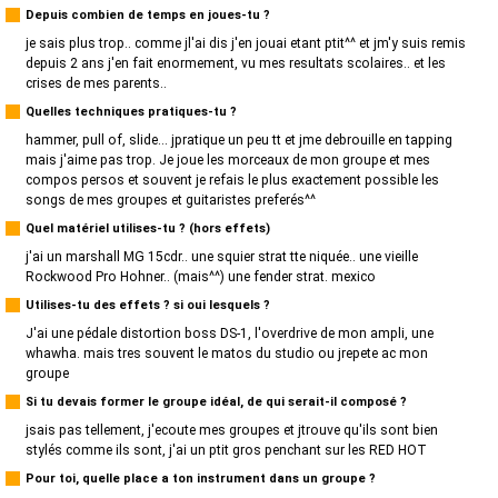
Depuis combien de temps en joues-tu ?
je sais plus trop.. comme jl'ai dis j'en jouai etant ptit^^ et jm'y suis remis
depuis 2 ans j'en fait enormement, vu mes resultats scolaires.. et les
crises de mes parents..
Quelles techniques pratiques-tu ?
hammer, pull of, slide... jpratique un peu tt et jme debrouille en tapping
mais j'aime pas trop. Je joue les morceaux de mon groupe et mes
compos persos et souvent je refais le plus exactement possible les
songs de mes groupes et guitaristes preferés^^
Quel matériel utilises-tu ? (hors effets)
j'ai un marshall MG 15cdr.. une squier strat tte niquée.. une vieille
Rockwood Pro Hohner.. (mais^^) une fender strat. mexico
Utilises-tu des effets ? si oui lesquels ?
J'ai une pédale distortion boss DS-1, l'overdrive de mon ampli, une
whawha. mais tres souvent le matos du studio ou jrepete ac mon
groupe
Si tu devais former le groupe idéal, de qui serait-il composé ?
jsais pas tellement, j'ecoute mes groupes et jtrouve qu'ils sont bien
stylés comme ils sont, j'ai un ptit gros penchant sur les RED HOT
Pour toi, quelle place a ton instrument dans un groupe ?