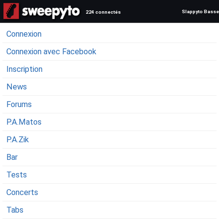
Slappyto Basse
224 connectés
Connexion
Connexion avec Facebook
Inscription
News
Forums
P.A.Matos
P.A.Zik
Bar
Tests
Concerts
Tabs