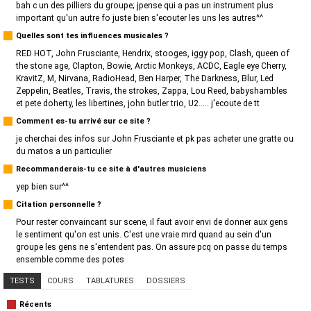
bah c un des pilliers du groupe; jpense qui a pas un instrument plus
important qu'un autre fo juste bien s'ecouter les uns les autres^^
Quelles sont tes influences musicales ?
RED HOT, John Frusciante, Hendrix, stooges, iggy pop, Clash, queen of
the stone age, Clapton, Bowie, Arctic Monkeys, ACDC, Eagle eye Cherry,
KravitZ, M, Nirvana, RadioHead, Ben Harper, The Darkness, Blur, Led
Zeppelin, Beatles, Travis, the strokes, Zappa, Lou Reed, babyshambles
et pete doherty, les libertines, john butler trio, U2..... j'ecoute de tt
Comment es-tu arrivé sur ce site ?
je cherchai des infos sur John Frusciante et pk pas acheter une gratte ou
du matos a un particulier
Recommanderais-tu ce site à d'autres musiciens
yep bien sur^^
Citation personnelle ?
Pour rester convaincant sur scene, il faut avoir envi de donner aux gens
le sentiment qu'on est unis. C'est une vraie mrd quand au sein d'un
groupe les gens ne s'entendent pas. On assure pcq on passe du temps
ensemble comme des potes
TESTS
COURS
TABLATURES
DOSSIERS
Récents