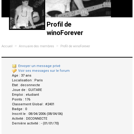
Profil de
winoForever
>
>
Accueil
Annuaire des membres
Profil de winoForever
Envoyer un message privé
Voir ses messages sur le forum
Age :
37 ans
Localisation :
Paris
Etat :
deconnecte
Joue de :
GUITARE
Emploi :
etudiant
Points :
176
Classement Global :
#2401
Badge :
0
Inscrit le :
08/04/2006 (08/04/06)
Activité :
DECONNECTE
Dernière activité :
- (01/01/70)