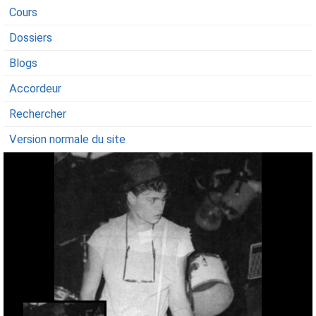
Cours
Dossiers
Blogs
Accordeur
Rechercher
Version normale du site