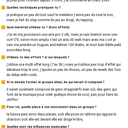
je joue pour l'instant depuis 3 mois, j'ai commencé en mars 2009
Quelles techniques pratiques-tu ?
je pratique un peu de tout sauf le médiator j'aime pas du tout le son,
mais je fait du slap comme du jeu au doigt, du tapping ...
Quel matériel utilises-tu ? (hors effets)
J'ai en ma possesion une aria pro 2 slb, mais je vais bientot avoir une
cort t75, sinon mon amplu c'est un aria 30 watt mais avec ma c ort je
vais me prendre un hugues and kettner 100 Watts, et mon bien fidèle petit
accordeur korg
Utilises-tu des effets ? si oui lesquels ?
j'utilise une multi effet korg ( l'ax 3b ) mais je n'utilise pas trop d'effet qui
dénature trop le son, j'ajoute un peu de chorus, un peu de reverb des fois
du delay enfin voilà...
Si tu devais former le groupe idéal, de qui serait-il composé ?
il serait surement composé de gens imaginatifs bien sûr, des gens qui
font de la musique pour créer quelque chose de cool, pas pour faire du
chiffre !
Pour toi, quelle place a ton instrument dans un groupe ?
la basse peut avoir deux places, soit elle pose un ryhtme qui appuie la
chanson soit elle est devant elle est dirige le titre,
Quelles sont tes influences musicales ?