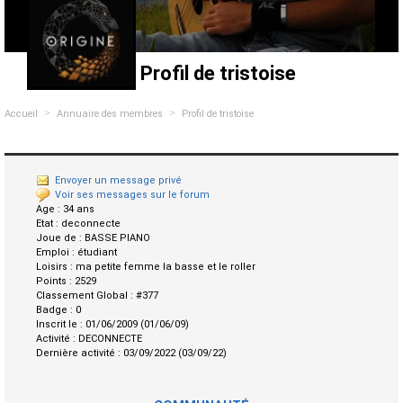
Profil de tristoise
>
>
Accueil
Annuaire des membres
Profil de tristoise
Envoyer un message privé
Voir ses messages sur le forum
Age :
34 ans
Etat :
deconnecte
Joue de :
BASSE PIANO
Emploi :
étudiant
Loisirs :
ma petite femme la basse et le roller
Points :
2529
Classement Global :
#377
Badge :
0
Inscrit le :
01/06/2009 (01/06/09)
Activité :
DECONNECTE
Dernière activité :
03/09/2022 (03/09/22)