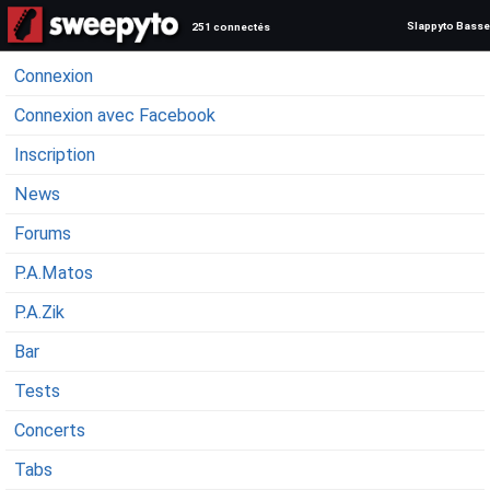
Slappyto Basse
251 connectés
Connexion
Connexion avec Facebook
Inscription
News
Forums
P.A.Matos
P.A.Zik
Bar
Tests
Concerts
Tabs