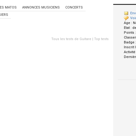
ES MATOS
ANNONCES MUSICIENS
CONCERTS
Env
IERS
Voi
Age :
N
Etat :
d
Points 
Classe
Tous les tests de Guitare
|
Top tests
Badge 
Inscrit 
Activité
Dernièr