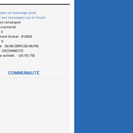
oyer un message privé
r ses messages sur le forum
on renseigné
econnecte
:
4
ment Global :
#10555
:
0
le :
26/06/2009 (26/06/09)
 :
DECONNECTE
e activité :
- (01/01/70)
COMMUNAUTÉ