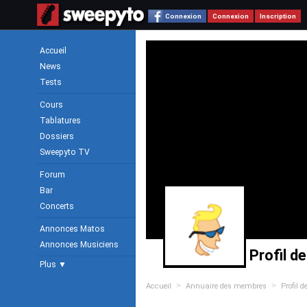
Connexion
Connexion
Inscription
Accueil
News
Tests
Cours
Tablatures
Dossiers
Sweepyto TV
Forum
Bar
Concerts
Annonces Matos
Annonces Musiciens
Profil de
Plus ▼
>
>
Accueil
Annuaire des membres
Profil d