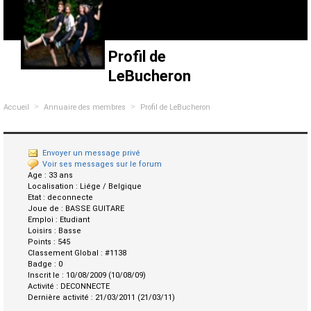
Profil de
LeBucheron
>
>
Accueil
Annuaire des membres
Profil de LeBucheron
Envoyer un message privé
Voir ses messages sur le forum
Age :
33 ans
Localisation :
Liége / Belgique
Etat :
deconnecte
Joue de :
BASSE GUITARE
Emploi :
Etudiant
Loisirs :
Basse
Points :
545
Classement Global :
#1138
Badge :
0
Inscrit le :
10/08/2009 (10/08/09)
Activité :
DECONNECTE
Dernière activité :
21/03/2011 (21/03/11)