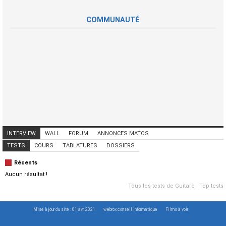
COMMUNAUTÉ
INTERVIEW
WALL
FORUM
ANNONCES MATOS
ANNONCES MUSICIENS
CONCERTS
TESTS
COURS
TABLATURES
DOSSIERS
Récents
Aucun résultat !
Tous les tests de Guitare
|
Top tests
Mise à jour du site : 01 avr. 2021
webrox conseil informatique
Films à voir