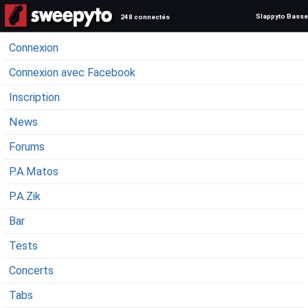
Slappyto Basse
248 connectés
Connexion
Connexion avec Facebook
Inscription
News
Forums
P.A.Matos
P.A.Zik
Bar
Tests
Concerts
Tabs