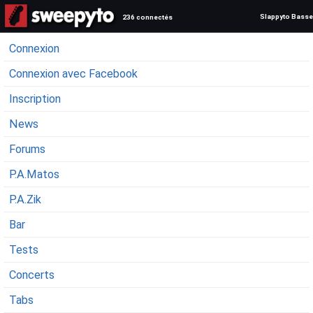
Slappyto Basse
236 connectés
Connexion
Connexion avec Facebook
Inscription
News
Forums
P.A.Matos
P.A.Zik
Bar
Tests
Concerts
Tabs