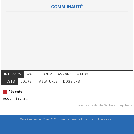
COMMUNAUTÉ
INTERVIEW
WALL
FORUM
ANNONCES MATOS
ANNONCES MUSICIENS
CONCERTS
TESTS
COURS
TABLATURES
DOSSIERS
Récents
Aucun résultat !
Tous les tests de Guitare
|
Top tests
Mise à jour du site : 01 avr. 2021
webrox conseil informatique
Films à voir