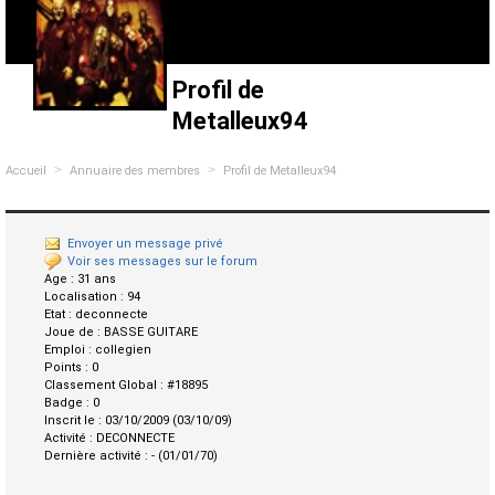
Profil de
Metalleux94
>
>
Accueil
Annuaire des membres
Profil de Metalleux94
Envoyer un message privé
Voir ses messages sur le forum
Age :
31 ans
Localisation :
94
Etat :
deconnecte
Joue de :
BASSE GUITARE
Emploi :
collegien
Points :
0
Classement Global :
#18895
Badge :
0
Inscrit le :
03/10/2009 (03/10/09)
Activité :
DECONNECTE
Dernière activité :
- (01/01/70)