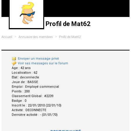
Profil de Mat62
>
>
Accueil
Annuaire des membres
Profil de Mat62
Envoyer un message privé
Voir ses messages sur le forum
Age :
42 ans
Localisation :
62
Etat :
deconnecte
Joue de :
BASSE
Emploi :
Employé commercial
Points :
200
Classement Global :
#2239
Badge :
0
Inscrit le :
22/01/2010 (22/01/10)
Activité :
DECONNECTE
Dernière activité :
- (01/01/70)