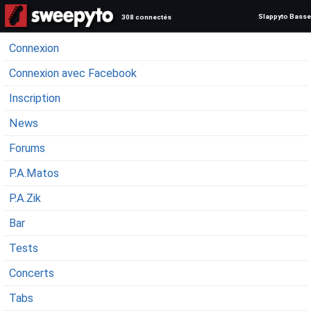
Slappyto Basse
308 connectés
Connexion
Connexion avec Facebook
Inscription
News
Forums
P.A.Matos
P.A.Zik
Bar
Tests
Concerts
Tabs