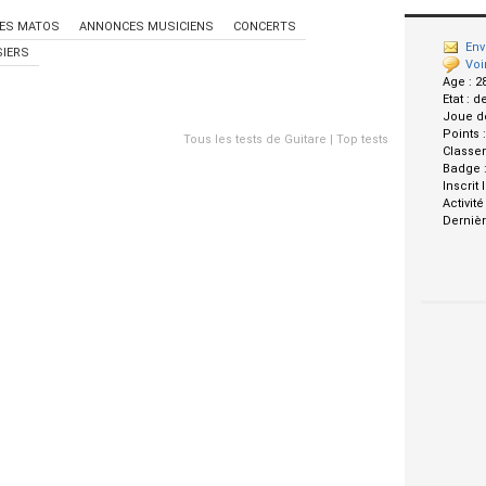
ES MATOS
ANNONCES MUSICIENS
CONCERTS
Env
IERS
Voi
Age :
2
Etat :
d
Joue d
Points 
Tous les tests de Guitare
|
Top tests
Classe
Badge 
Inscrit 
Activité
Dernièr