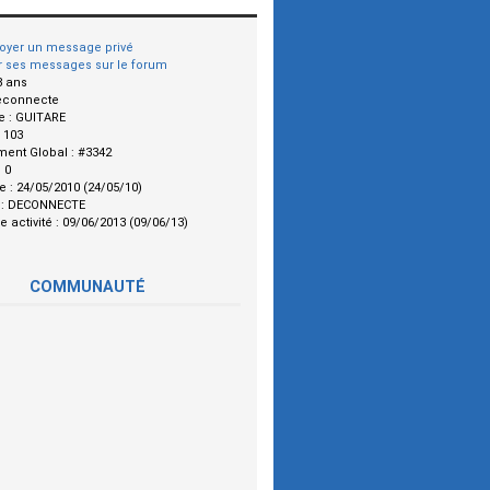
oyer un message privé
r ses messages sur le forum
8 ans
econnecte
e :
GUITARE
:
103
ment Global :
#3342
:
0
le :
24/05/2010 (24/05/10)
 :
DECONNECTE
e activité :
09/06/2013 (09/06/13)
COMMUNAUTÉ