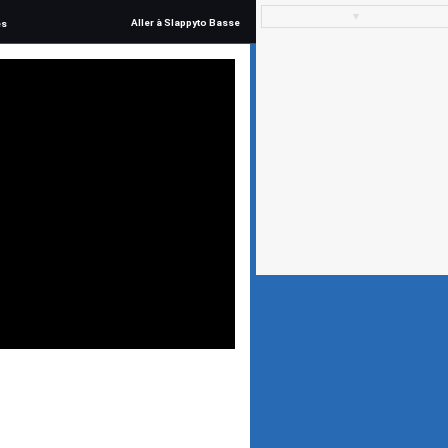
▼
Aller à Slappyto Basse
és