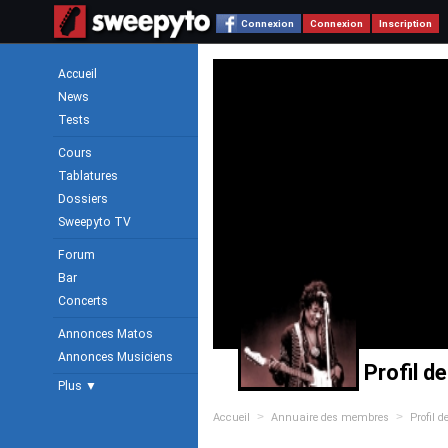
Connexion
Connexion
Inscription
Accueil
News
Tests
Cours
Tablatures
Dossiers
Sweepyto TV
Forum
Bar
Concerts
Annonces Matos
Annonces Musiciens
Profil d
Plus ▼
>
>
Accueil
Annuaire des membres
Profil 