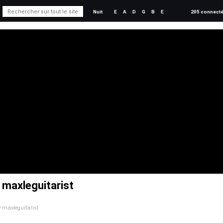
Nuit
E
A
D
G
B
E
205 connect
e maxleguitarist
de maxleguitarist