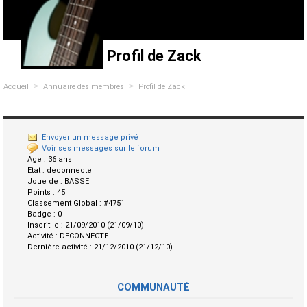
Profil de Zack
>
>
Accueil
Annuaire des membres
Profil de Zack
Envoyer un message privé
Voir ses messages sur le forum
Age :
36 ans
Etat :
deconnecte
Joue de :
BASSE
Points :
45
Classement Global :
#4751
Badge :
0
Inscrit le :
21/09/2010 (21/09/10)
Activité :
DECONNECTE
Dernière activité :
21/12/2010 (21/12/10)
COMMUNAUTÉ