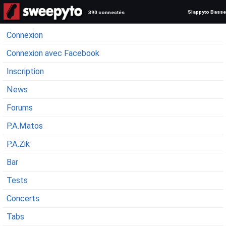
Slappyto Basse
390 connectés
Connexion
Connexion avec Facebook
Inscription
News
Forums
P.A.Matos
P.A.Zik
Bar
Tests
Concerts
Tabs