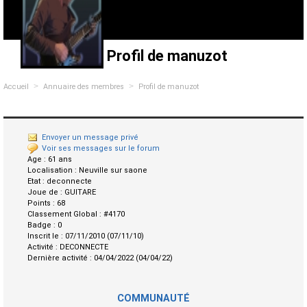
Profil de manuzot
>
>
Accueil
Annuaire des membres
Profil de manuzot
Envoyer un message privé
Voir ses messages sur le forum
Age :
61 ans
Localisation :
Neuville sur saone
Etat :
deconnecte
Joue de :
GUITARE
Points :
68
Classement Global :
#4170
Badge :
0
Inscrit le :
07/11/2010 (07/11/10)
Activité :
DECONNECTE
Dernière activité :
04/04/2022 (04/04/22)
COMMUNAUTÉ