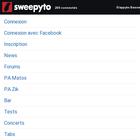
Slappyto Basse
200 connectés
Connexion
Connexion avec Facebook
Inscription
News
Forums
P.A.Matos
P.A.Zik
Bar
Tests
Concerts
Tabs