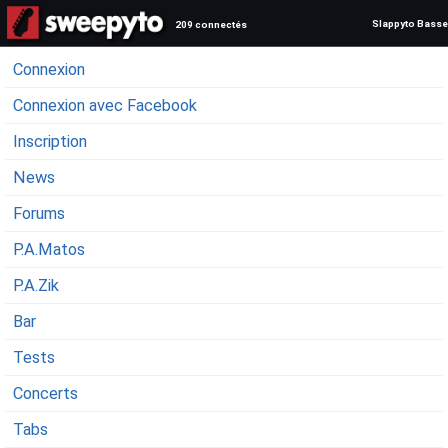
Slappyto Basse
209 connectés
Connexion
Connexion avec Facebook
Inscription
News
Forums
P.A.Matos
P.A.Zik
Bar
Tests
Concerts
Tabs