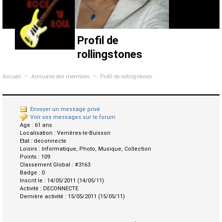
Profil de
rollingstones
>
>
Accueil
Annuaire des membres
Profil de rollingstones
Envoyer un message privé
Voir ses messages sur le forum
Age :
61 ans
Localisation :
Verrières-le-Buisson
Etat :
deconnecte
Loisirs :
Informatique, Photo, Musique, Collection
Points :
109
Classement Global :
#3163
Badge :
0
Inscrit le :
14/05/2011 (14/05/11)
Activité :
DECONNECTE
Dernière activité :
15/05/2011 (15/05/11)