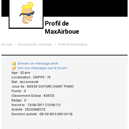
Profil de
MaxAirboue
>
>
Accueil
Annuaire des membres
Profil de MaxAirboue
Envoyer un message privé
Voir ses messages sur le forum
Age :
52 ans
Localisation :
DIEPPE - 76
Etat :
deconnecte
Joue de :
BASSE GUITARE CHANT PIANO
Points :
0
Classement Global :
#24725
Badge :
0
Inscrit le :
13/06/2011 (13/06/11)
Activité :
DECONNECTE
Dernière activité :
09/10/2013 (09/10/13)