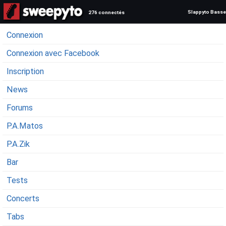
Slappyto Basse
276 connectés
Connexion
Connexion avec Facebook
Inscription
News
Forums
P.A.Matos
P.A.Zik
Bar
Tests
Concerts
Tabs