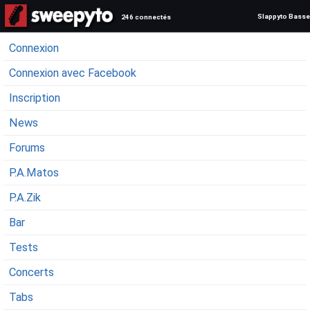
Slappyto Basse
246 connectés
Connexion
Connexion avec Facebook
Inscription
News
Forums
P.A.Matos
P.A.Zik
Bar
Tests
Concerts
Tabs