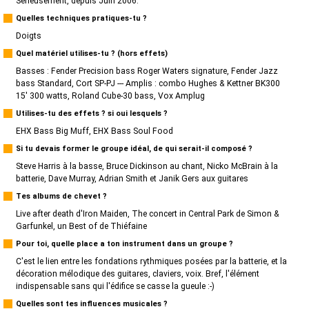
Sérieusement, depuis Juin 2006.
Quelles techniques pratiques-tu ?
Doigts
Quel matériel utilises-tu ? (hors effets)
Basses : Fender Precision bass Roger Waters signature, Fender Jazz
bass Standard, Cort SP-PJ --- Amplis : combo Hughes & Kettner BK300
15' 300 watts, Roland Cube-30 bass, Vox Amplug
Utilises-tu des effets ? si oui lesquels ?
EHX Bass Big Muff, EHX Bass Soul Food
Si tu devais former le groupe idéal, de qui serait-il composé ?
Steve Harris à la basse, Bruce Dickinson au chant, Nicko McBrain à la
batterie, Dave Murray, Adrian Smith et Janik Gers aux guitares
Tes albums de chevet ?
Live after death d'Iron Maiden, The concert in Central Park de Simon &
Garfunkel, un Best of de Thiéfaine
Pour toi, quelle place a ton instrument dans un groupe ?
C'est le lien entre les fondations rythmiques posées par la batterie, et la
décoration mélodique des guitares, claviers, voix. Bref, l'élément
indispensable sans qui l'édifice se casse la gueule :-)
Quelles sont tes influences musicales ?