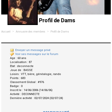
Profil de Dams
>
>
Accueil
Annuaire des membres
Profil de Dams
Envoyer un message privé
Voir ses messages sur le forum
Age :
60 ans
Localisation :
87
Etat :
deconnecte
Joue de :
BASSE
Loisirs :
VTT, bière, généalogie, rando
Points :
683
Classement Global :
#976
Badge :
0
Inscrit le :
14/06/2006 (14/06/06)
Activité :
DECONNECTE
Dernière activité :
02/07/2024 (02/07/24)