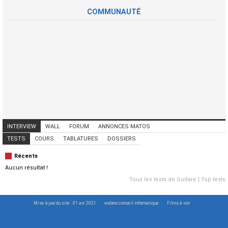
COMMUNAUTÉ
INTERVIEW
WALL
FORUM
ANNONCES MATOS
ANNONCES MUSICIENS
CONCERTS
TESTS
COURS
TABLATURES
DOSSIERS
Récents
Aucun résultat !
Tous les tests de Guitare
|
Top tests
Mise à jour du site : 01 avr. 2021
webrox conseil informatique
Films à voir