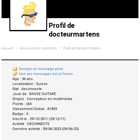
Profil de
docteurmartens
>
>
Accueil
Annuaire des membres
Profil de docteurmartens
Envoyer un message privé
Voir ses messages sur le forum
Age :
36 ans
Localisation :
Suisse
Etat :
deconnecte
Joue de :
BASSE GUITARE
Emploi :
Concepteur en multimédia
Points :
264
Classement Global :
#1859
Badge :
0
Inscrit le :
29/12/2011 (29/12/11)
Activité :
DECONNECTE
Dernière activité :
09/06/2023 (09/06/23)