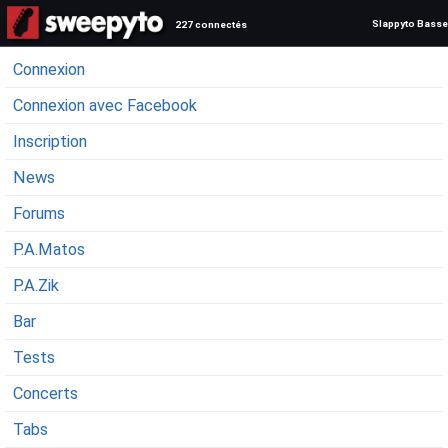
Slappyto Basse
227 connectés
Connexion
Connexion avec Facebook
Inscription
News
Forums
P.A.Matos
P.A.Zik
Bar
Tests
Concerts
Tabs