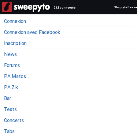
Slappyto Basse
212 connectés
Connexion
Connexion avec Facebook
Inscription
News
Forums
P.A.Matos
P.A.Zik
Bar
Tests
Concerts
Tabs