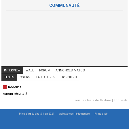
COMMUNAUTÉ
INTERVIEW
WALL
FORUM
ANNONCES MATOS
ANNONCES MUSICIENS
CONCERTS
TESTS
COURS
TABLATURES
DOSSIERS
Récents
Aucun résultat !
Tous les tests de Guitare
|
Top tests
Mise à jour du site : 01 avr. 2021
webrox conseil informatique
Films à voir