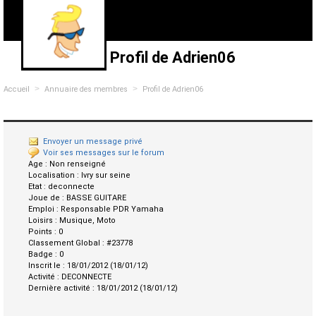
Profil de Adrien06
>
>
Accueil
Annuaire des membres
Profil de Adrien06
Envoyer un message privé
Voir ses messages sur le forum
Age :
Non renseigné
Localisation :
Ivry sur seine
Etat :
deconnecte
Joue de :
BASSE GUITARE
Emploi :
Responsable PDR Yamaha
Loisirs :
Musique, Moto
Points :
0
Classement Global :
#23778
Badge :
0
Inscrit le :
18/01/2012 (18/01/12)
Activité :
DECONNECTE
Dernière activité :
18/01/2012 (18/01/12)