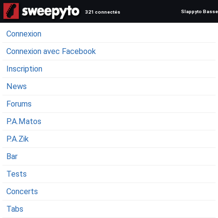
Slappyto Basse
321 connectés
Connexion
Connexion avec Facebook
Inscription
News
Forums
P.A.Matos
P.A.Zik
Bar
Tests
Concerts
Tabs