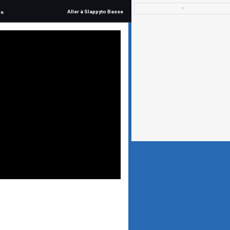
▼
Aller à Slappyto Basse
és