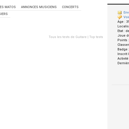
ES MATOS
ANNONCES MUSICIENS
CONCERTS
Env
IERS
Voi
Age :
3
Localis
Etat :
d
Joue d
Tous les tests de Guitare
|
Top tests
Points 
Classe
Badge 
Inscrit 
Activité
Dernièr