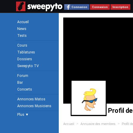
Connexion
Connexion
Inscription
Accueil
News
Tests
Cours
Tablatures
Dossiers
Sweepyto TV
Forum
Bar
Concerts
Annonces Matos
Annonces Musiciens
Profil d
Plus ▼
>
>
Accueil
Annuaire des membres
Profil d