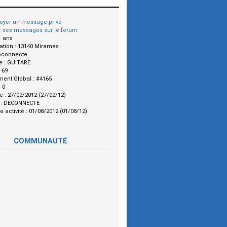
oyer un message privé
r ses messages sur le forum
1 ans
ation :
13140 Miramas
econnecte
e :
GUITARE
:
69
ment Global :
#4165
:
0
le :
27/02/2012 (27/02/12)
 :
DECONNECTE
e activité :
01/08/2012 (01/08/12)
COMMUNAUTÉ