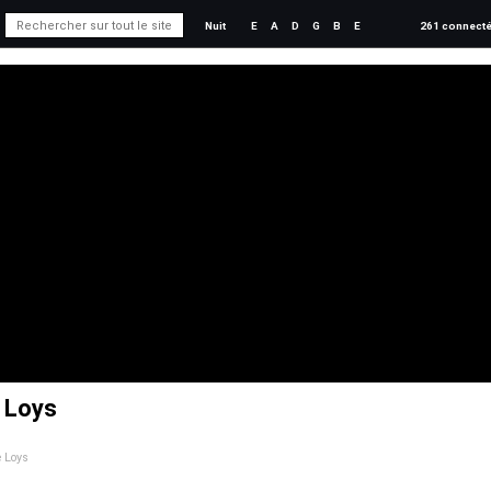
Nuit
E
A
D
G
B
E
261 connect
e Loys
e Loys