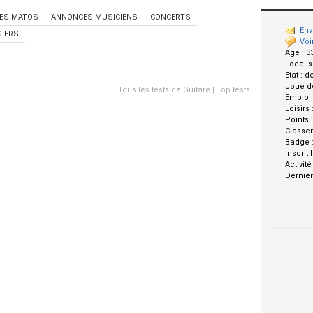
ES MATOS
ANNONCES MUSICIENS
CONCERTS
Env
IERS
Voi
Age :
3
Localis
Etat :
d
Joue d
Tous les tests de Guitare
|
Top tests
Emploi
Loisirs 
Points 
Classe
Badge 
Inscrit 
Activité
Dernièr