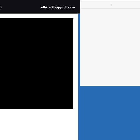
▼
Aller à Slappyto Basse
és