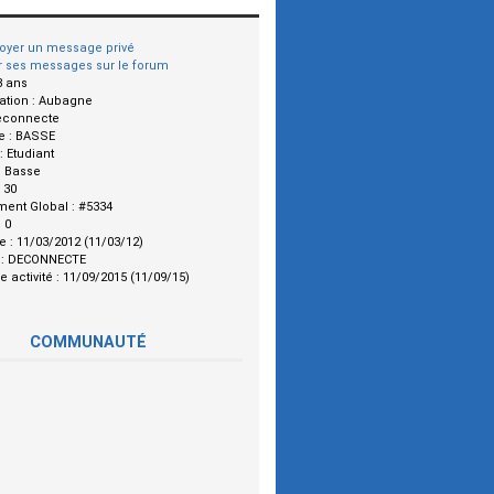
oyer un message privé
r ses messages sur le forum
3 ans
ation :
Aubagne
econnecte
e :
BASSE
 :
Etudiant
:
Basse
:
30
ment Global :
#5334
:
0
le :
11/03/2012 (11/03/12)
 :
DECONNECTE
e activité :
11/09/2015 (11/09/15)
COMMUNAUTÉ