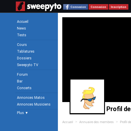
Connexion
Connexion
Inscription
Accueil
News
Tests
Cours
Tablatures
Dossiers
Sweepyto TV
Forum
Bar
Concerts
Annonces Matos
Annonces Musiciens
Profil d
Plus ▼
>
>
Accueil
Annuaire des membres
Profil 