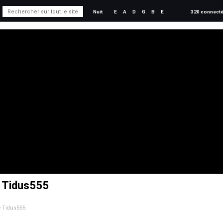
Nuit
E
A
D
G
B
E
320 connect
e Tidus555
de Tidus555