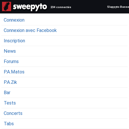
Slappyto Basse
234 connectés
Connexion
Connexion avec Facebook
Inscription
News
Forums
P.A.Matos
P.A.Zik
Bar
Tests
Concerts
Tabs