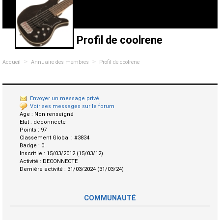
Profil de coolrene
>
>
Accueil
Annuaire des membres
Profil de coolrene
Envoyer un message privé
Voir ses messages sur le forum
Age :
Non renseigné
Etat :
deconnecte
Points :
97
Classement Global :
#3834
Badge :
0
Inscrit le :
15/03/2012 (15/03/12)
Activité :
DECONNECTE
Dernière activité :
31/03/2024 (31/03/24)
COMMUNAUTÉ