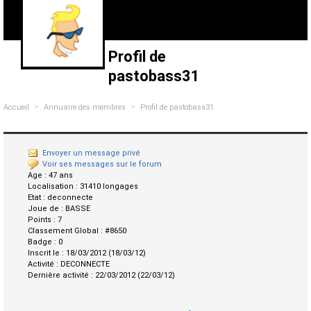
Profil de
pastobass31
>
>
Accueil
Annuaire des membres
Profil de pastobass31
Envoyer un message privé
Voir ses messages sur le forum
Age :
47 ans
Localisation :
31410 longages
Etat :
deconnecte
Joue de :
BASSE
Points :
7
Classement Global :
#8650
Badge :
0
Inscrit le :
18/03/2012 (18/03/12)
Activité :
DECONNECTE
Dernière activité :
22/03/2012 (22/03/12)