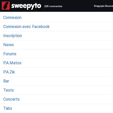
Slappyto Basse
225 connectés
Connexion
Connexion avec Facebook
Inscription
News
Forums
P.A.Matos
P.A.Zik
Bar
Tests
Concerts
Tabs