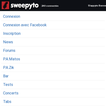
Slappyto Basse
240 connectés
Connexion
Connexion avec Facebook
Inscription
News
Forums
P.A.Matos
P.A.Zik
Bar
Tests
Concerts
Tabs