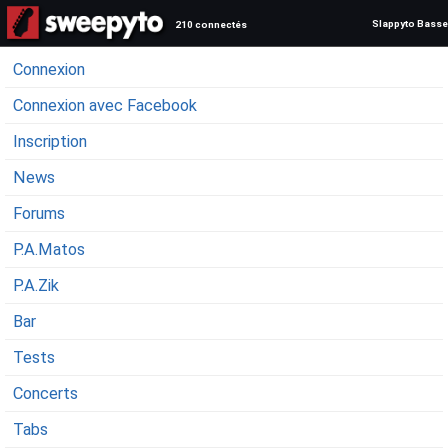
Slappyto Basse
210 connectés
Connexion
Connexion avec Facebook
Inscription
News
Forums
P.A.Matos
P.A.Zik
Bar
Tests
Concerts
Tabs