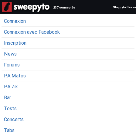
Slappyto Basse
237 connectés
Connexion
Connexion avec Facebook
Inscription
News
Forums
P.A.Matos
P.A.Zik
Bar
Tests
Concerts
Tabs