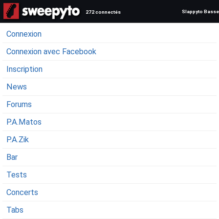
Slappyto Basse
272 connectés
Connexion
Connexion avec Facebook
Inscription
News
Forums
P.A.Matos
P.A.Zik
Bar
Tests
Concerts
Tabs