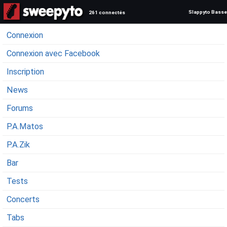
Slappyto Basse
261 connectés
Connexion
Connexion avec Facebook
Inscription
News
Forums
P.A.Matos
P.A.Zik
Bar
Tests
Concerts
Tabs