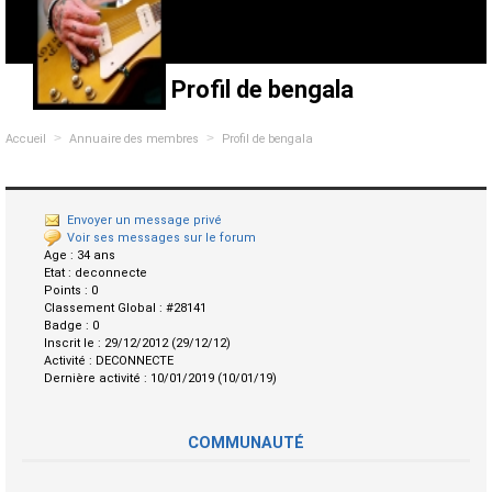
Profil de bengala
>
>
Accueil
Annuaire des membres
Profil de bengala
Envoyer un message privé
Voir ses messages sur le forum
Age :
34 ans
Etat :
deconnecte
Points :
0
Classement Global :
#28141
Badge :
0
Inscrit le :
29/12/2012 (29/12/12)
Activité :
DECONNECTE
Dernière activité :
10/01/2019 (10/01/19)
COMMUNAUTÉ