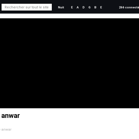
Nuit
E
A
D
G
B
E
266 connect
e anwar
de anwar