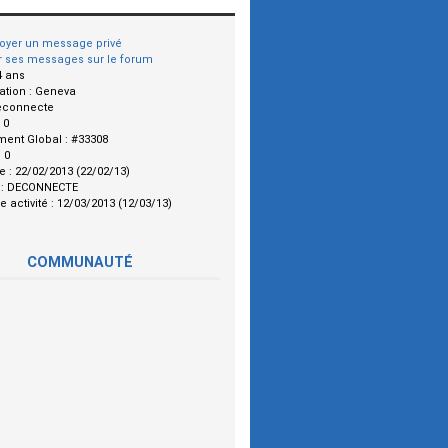
oyer un message privé
r ses messages sur le forum
4 ans
ation :
Geneva
econnecte
:
0
ment Global :
#33308
:
0
le :
22/02/2013 (22/02/13)
 :
DECONNECTE
e activité :
12/03/2013 (12/03/13)
COMMUNAUTÉ