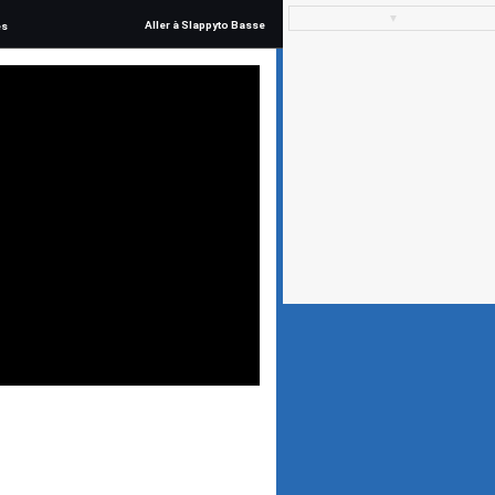
▼
Aller à Slappyto Basse
és