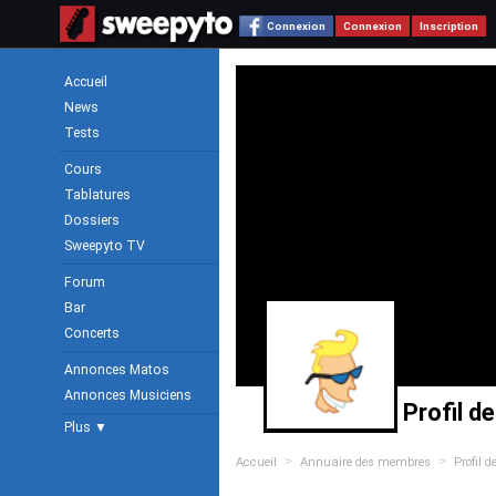
Connexion
Connexion
Inscription
Accueil
News
Tests
Cours
Tablatures
Dossiers
Sweepyto TV
Forum
Bar
Concerts
Annonces Matos
Annonces Musiciens
Profil d
Plus ▼
>
>
Accueil
Annuaire des membres
Profil 