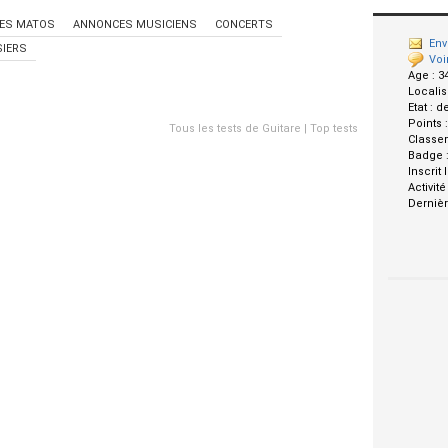
ES MATOS
ANNONCES MUSICIENS
CONCERTS
Env
IERS
Voi
Age :
3
Localis
Etat :
d
Points 
Tous les tests de Guitare
|
Top tests
Classe
Badge 
Inscrit 
Activité
Dernièr