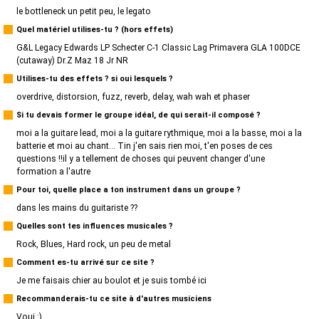
le bottleneck un petit peu, le legato
Quel matériel utilises-tu ? (hors effets)
G&L Legacy Edwards LP Schecter C-1 Classic Lag Primavera GLA 100DCE
(cutaway) Dr.Z Maz 18 Jr NR
Utilises-tu des effets ? si oui lesquels ?
overdrive, distorsion, fuzz, reverb, delay, wah wah et phaser
Si tu devais former le groupe idéal, de qui serait-il composé ?
moi a la guitare lead, moi a la guitare rythmique, moi a la basse, moi a la
batterie et moi au chant... Tin j'en sais rien moi, t'en poses de ces
questions !!il y a tellement de choses qui peuvent changer d'une
formation a l'autre
Pour toi, quelle place a ton instrument dans un groupe ?
dans les mains du guitariste ??
Quelles sont tes influences musicales ?
Rock, Blues, Hard rock, un peu de metal
Comment es-tu arrivé sur ce site ?
Je me faisais chier au boulot et je suis tombé ici
Recommanderais-tu ce site à d'autres musiciens
Voui :)