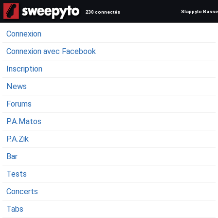
Slappyto Basse
230 connectés
Connexion
Connexion avec Facebook
Inscription
News
Forums
P.A.Matos
P.A.Zik
Bar
Tests
Concerts
Tabs