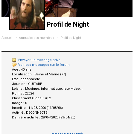
Profil de Night
>
>
Accueil
Annuaire des membres
Profil de Night
Envoyer un message privé
Voir ses messages sur le forum
Age :
40 ans
Localisation :
Seine et Marne (77)
Etat :
deconnecte
Joue de :
GUITARE
Loisirs :
Musique, informatique, jeux video...
Points :
22624
Classement Global :
#32
Badge :
0
Inscrit le :
11/08/2006 (11/08/06)
Activité :
DECONNECTE
Dernière activité :
29/04/2020 (29/04/20)