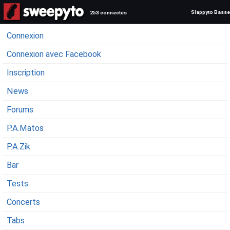
Slappyto Basse
253 connectés
Connexion
Connexion avec Facebook
Inscription
News
Forums
P.A.Matos
P.A.Zik
Bar
Tests
Concerts
Tabs