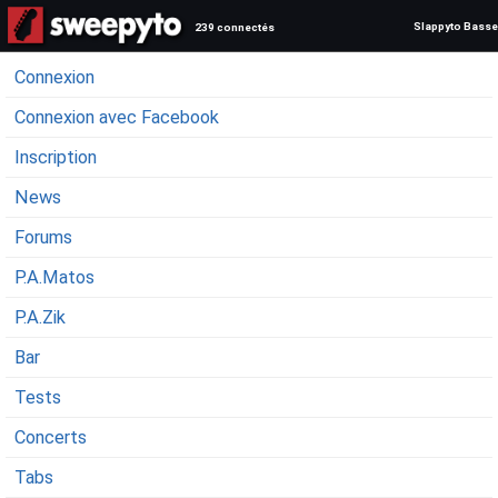
Slappyto Basse
239 connectés
Connexion
Connexion avec Facebook
Inscription
News
Forums
P.A.Matos
P.A.Zik
Bar
Tests
Concerts
Tabs