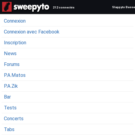
Slappyto Basse
212 connectés
Connexion
Connexion avec Facebook
Inscription
News
Forums
P.A.Matos
P.A.Zik
Bar
Tests
Concerts
Tabs