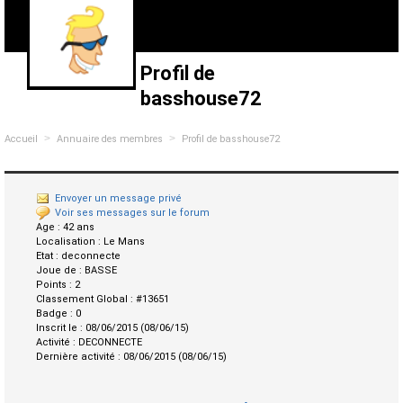
Profil de
basshouse72
>
>
Accueil
Annuaire des membres
Profil de basshouse72
Envoyer un message privé
Voir ses messages sur le forum
Age :
42 ans
Localisation :
Le Mans
Etat :
deconnecte
Joue de :
BASSE
Points :
2
Classement Global :
#13651
Badge :
0
Inscrit le :
08/06/2015 (08/06/15)
Activité :
DECONNECTE
Dernière activité :
08/06/2015 (08/06/15)