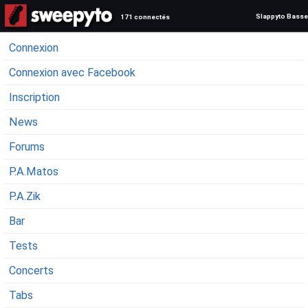
Slappyto Basse
171 connectés
Connexion
Connexion avec Facebook
Inscription
News
Forums
P.A.Matos
P.A.Zik
Bar
Tests
Concerts
Tabs