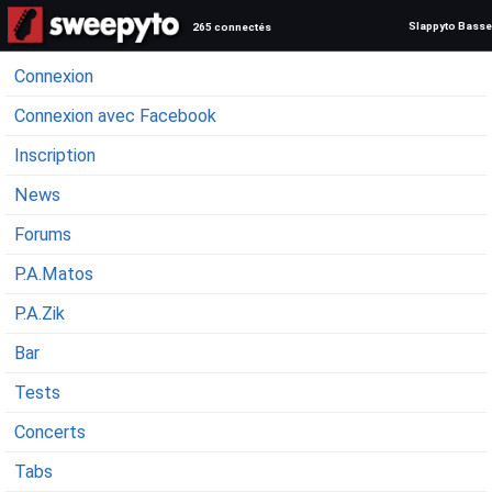
Slappyto Basse
265 connectés
Connexion
Connexion avec Facebook
Inscription
News
Forums
P.A.Matos
P.A.Zik
Bar
Tests
Concerts
Tabs