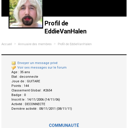
Profil de
EddieVanHalen
>
>
Accueil
Annuaire des membres
Profil de EddieVanHalen
Envoyer un message privé
Voir ses messages sur le forum
Age :
35 ans
Etat :
deconnecte
Joue de :
GUITARE
Points :
144
Classement Global :
#2654
Badge :
0
Inscrit le :
14/11/2006 (14/11/06)
Activité :
DECONNECTE
Dernière activité :
08/11/2011 (08/11/11)
COMMUNAUTÉ