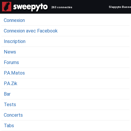
Slappyto Basse
263 connectés
Connexion
Connexion avec Facebook
Inscription
News
Forums
P.A.Matos
P.A.Zik
Bar
Tests
Concerts
Tabs