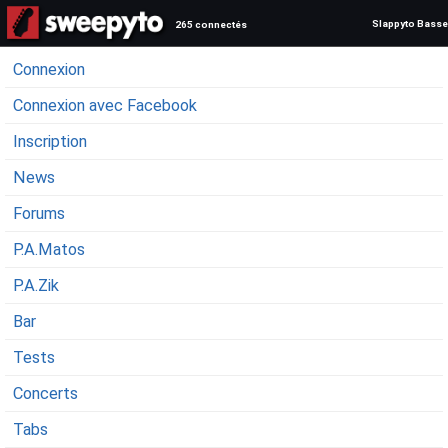
Slappyto Basse
265 connectés
Connexion
Connexion avec Facebook
Inscription
News
Forums
P.A.Matos
P.A.Zik
Bar
Tests
Concerts
Tabs