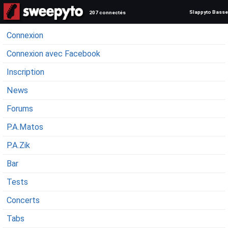
Slappyto Basse
207 connectés
Connexion
Connexion avec Facebook
Inscription
News
Forums
P.A.Matos
P.A.Zik
Bar
Tests
Concerts
Tabs