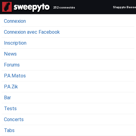
Slappyto Basse
252 connectés
Connexion
Connexion avec Facebook
Inscription
News
Forums
P.A.Matos
P.A.Zik
Bar
Tests
Concerts
Tabs