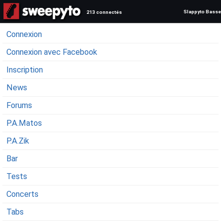
Slappyto Basse
213 connectés
Connexion
Connexion avec Facebook
Inscription
News
Forums
P.A.Matos
P.A.Zik
Bar
Tests
Concerts
Tabs