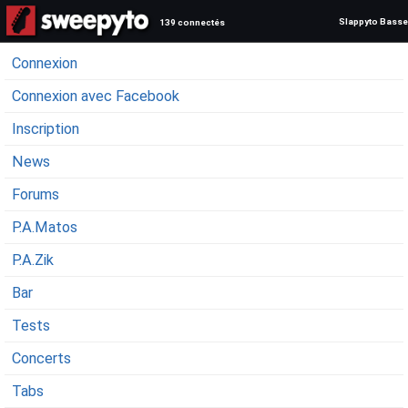
Slappyto Basse
139 connectés
Connexion
Connexion avec Facebook
Inscription
News
Forums
P.A.Matos
P.A.Zik
Bar
Tests
Concerts
Tabs