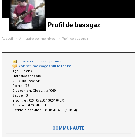
Profil de bassgaz
>
>
Accueil
Annuaire des membres
Profil de bassgaz
Envoyer un message privé
Voir ses messages sur le forum
Age :
67 ans
Etat :
deconnecte
Joue de :
BASSE
Points :
76
Classement Global :
#4069
Badge :
0
Inscrit le :
02/10/2007 (02/10/07)
Activité :
DECONNECTE
Dernière activité :
13/10/2014 (13/10/14)
COMMUNAUTÉ